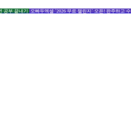
6년 공부 끝내기
오빠두엑셀 `2026 무료 챌린지` 오픈! 완주하고