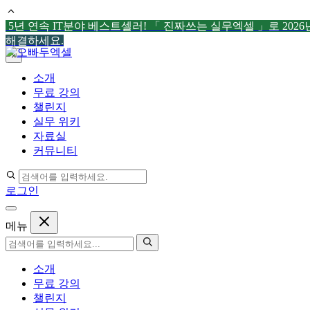
5년 연속 IT분야 베스트셀러! 「 진짜쓰는 실무엑셀 」로 202
해결하세요.
컨
×
텐
소개
츠
무료 강의
로
챌린지
건
실무 위키
너
자료실
뛰
커뮤니티
기
로그인
메뉴
소개
무료 강의
챌린지