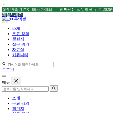
5년 연속 IT분야 베스트셀러! 「 진짜쓰는 실무엑셀 」로 202
해결하세요.
컨
×
텐
소개
츠
무료 강의
로
챌린지
건
실무 위키
너
자료실
뛰
커뮤니티
기
로그인
메뉴
소개
무료 강의
챌린지