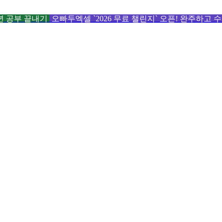
6년 공부 끝내기
오빠두엑셀 `2026 무료 챌린지` 오픈! 완주하고