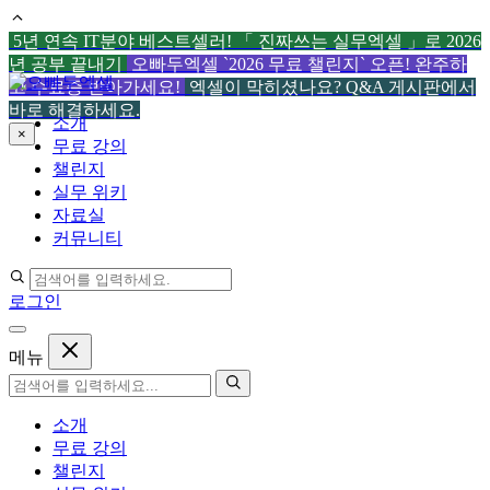
5년 연속 IT분야 베스트셀러! 「 진짜쓰는 실무엑셀 」로 2026
년 공부 끝내기
오빠두엑셀 `2026 무료 챌린지` 오픈! 완주하
컨
고 수료증 받아가세요!
엑셀이 막히셨나요? Q&A 게시판에서
텐
바로 해결하세요.
소개
츠
×
무료 강의
로
챌린지
건
실무 위키
너
자료실
뛰
커뮤니티
기
로그인
메뉴
소개
무료 강의
챌린지