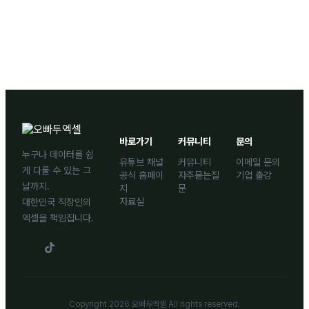
바로가기
커뮤니티
문의
누구나 데이터를 쉽
유튜브 채널
커뮤니티
이메일 문의
게 다룰 수 있는 그
공식 홈페이
자주묻는질
기업 출강
날까지.
지
문
자료실
대한민국 직장인의
엑셀을 책임집니다.
Copyright 2026 오빠두엑셀 All rights reserved.