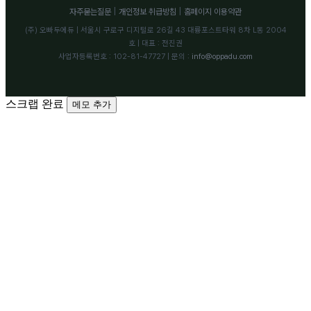
자주묻는질문
|
개인정보 취급방침
|
홈페이지 이용약관
(주) 오빠두에듀 | 서울시 구로구 디지털로 26길 43 대륭포스트타워 8차 L동 2004
호 | 대표 : 전진권
사업자등록번호 : 102-81-47727 | 문의 :
info@oppadu.com
스크랩 완료
메모 추가