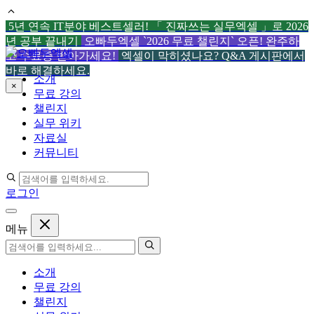
5년 연속 IT분야 베스트셀러! 「 진짜쓰는 실무엑셀 」로 2026
년 공부 끝내기
오빠두엑셀 `2026 무료 챌린지` 오픈! 완주하
컨
고 수료증 받아가세요!
엑셀이 막히셨나요? Q&A 게시판에서
텐
바로 해결하세요.
소개
츠
×
무료 강의
로
챌린지
건
실무 위키
너
자료실
뛰
커뮤니티
기
로그인
메뉴
소개
무료 강의
챌린지