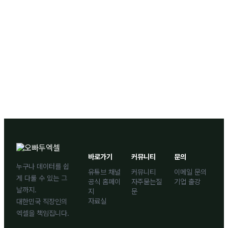
바로가기
커뮤니티
문의
누구나 데이터를 쉽
유튜브 채널
커뮤니티
이메일 문의
게 다룰 수 있는 그
공식 홈페이
자주묻는질
기업 출강
날까지.
지
문
자료실
대한민국 직장인의
엑셀을 책임집니다.