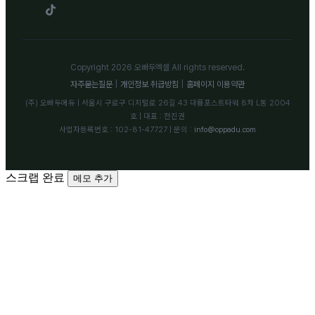
Copyright 2026 오빠두엑셀 All rights reserved.
자주묻는질문
|
개인정보 취급방침
|
홈페이지 이용약관
(주) 오빠두에듀 | 서울시 구로구 디지털로 26길 43 대륭포스트타워 8차 L동 2004
호 | 대표 : 전진권
사업자등록번호 : 102-81-47727 | 문의 :
info@oppadu.com
스크랩 완료
메모 추가