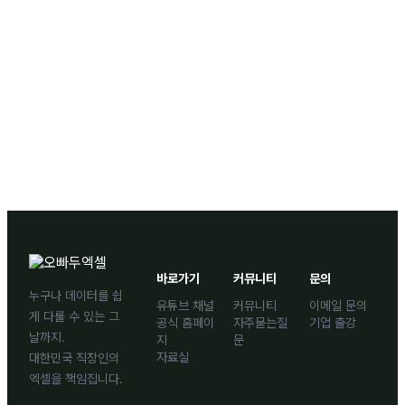
바로가기
커뮤니티
문의
누구나 데이터를 쉽
유튜브 채널
커뮤니티
이메일 문의
게 다룰 수 있는 그
공식 홈페이
자주묻는질
기업 출강
날까지.
지
문
자료실
대한민국 직장인의
엑셀을 책임집니다.