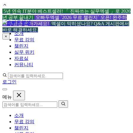
5년 연속 IT분야 베스트셀러! 「 진짜쓰는 실무엑셀 」로 2026
년 공부 끝내기
오빠두엑셀 `2026 무료 챌린지` 오픈! 완주하
컨
고 수료증 받아가세요!
엑셀이 막히셨나요? Q&A 게시판에서
텐
바로 해결하세요.
소개
츠
×
무료 강의
로
챌린지
건
실무 위키
너
자료실
뛰
커뮤니티
기
로그인
메뉴
소개
무료 강의
챌린지