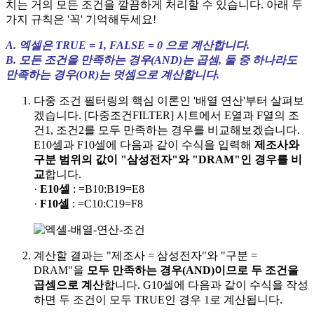
치는 거의 모든 조건을 깔끔하게 처리할 수 있습니다. 아래
두
가지 규칙은 '꼭' 기억
해두세요!
A. 엑셀은 TRUE = 1, FALSE = 0 으로 계산합니다.
B. 모든 조건을 만족하는 경우(AND)는 곱셈, 둘 중 하나라도
만족하는 경우(OR)는 덧셈으로 계산합니다.
다중 조건 필터링의 핵심 이론인 '배열 연산'부터 살펴보
겠습니다. [다중조건FILTER] 시트에서 E열과 F열의 조
건1, 조건2를 모두 만족하는 경우를 비교해보겠습니다.
E10셀과 F10셀에 다음과 같이 수식을 입력해
제조사와
구분 범위의 값이 "삼성전자"와 "DRAM"인 경우를 비
교
합니다.
·
E10셀
: =B10:B19=E8
·
F10셀
: =C10:C19=F8
계산할 결과는 "제조사 = 삼성전자"와 "구분 =
DRAM"을
모두 만족하는 경우(AND)이므로 두 조건을
곱셈으로 계산
합니다. G10셀에 다음과 같이 수식을 작성
하면 두 조건이 모두 TRUE인 경우 1로 계산됩니다.