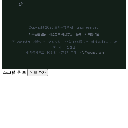
Copyright 2026 오빠두엑셀 All rights reserved.
자주묻는질문
|
개인정보 취급방침
|
홈페이지 이용약관
(주) 오빠두에듀 | 서울시 구로구 디지털로 26길 43 대륭포스트타워 8차 L동 2004
호 | 대표 : 전진권
사업자등록번호 : 102-81-47727 | 문의 :
info@oppadu.com
스크랩 완료
메모 추가