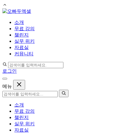
컨
텐
소개
츠
무료 강의
로
챌린지
건
실무 위키
너
자료실
뛰
커뮤니티
기
로그인
메뉴
소개
무료 강의
챌린지
실무 위키
자료실