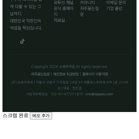
유튜브 채널
커뮤니티
이메일 문의
게 다룰 수 있는 그
공식 홈페이
자주묻는질
기업 출강
날까지.
지
문
자료실
대한민국 직장인의
엑셀을 책임집니다.
Copyright 2026 오빠두엑셀 All rights reserved.
자주묻는질문
|
개인정보 취급방침
|
홈페이지 이용약관
(주) 오빠두에듀 | 서울시 구로구 디지털로 26길 43 대륭포스트타워 8차 L동 2004
호 | 대표 : 전진권
사업자등록번호 : 102-81-47727 | 문의 :
info@oppadu.com
스크랩 완료
메모 추가