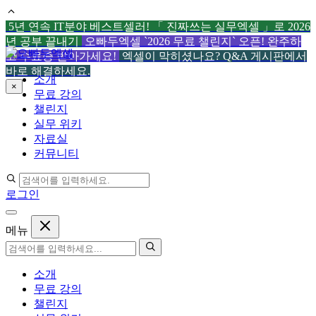
5년 연속 IT분야 베스트셀러! 「 진짜쓰는 실무엑셀 」로 2026
년 공부 끝내기
오빠두엑셀 `2026 무료 챌린지` 오픈! 완주하
컨
고 수료증 받아가세요!
엑셀이 막히셨나요? Q&A 게시판에서
텐
바로 해결하세요.
소개
츠
×
무료 강의
로
챌린지
건
실무 위키
너
자료실
뛰
커뮤니티
기
로그인
메뉴
소개
무료 강의
챌린지