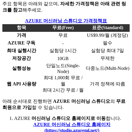
주요 항목은 아래와 같으며,
자세한 가격정책은 아래 관련 링
크를 참고
해주세요.
AZURE 머신러닝 스튜디오 가격정책표
항목
무료(Free)
표준(Standard)
가격
무료
US$9.99/월 (계정당)
AZURE 구독
필수
-
최대 실행시간
실험당 1시간
실험당 최대 7일
저장공간
무제한
10GB
단일노드(Single-
실행성능
다중노드(Multi-Node)
Node)
최대 1,000회 무료 /
웹 API 사용량
월
가격 정책에 따름
최대 2시간 무료 / 월
아래 순서대로 진행하면
AZURE 머신러닝 스튜디오
의
무료
회원으로 가입
할 수 있습니다.
AZURE
머신러닝 스튜디오 홈페이지로 이동
합니다.
AZURE 머신러닝 스튜디오 홈페이지
(https://studio.azureml.net/)