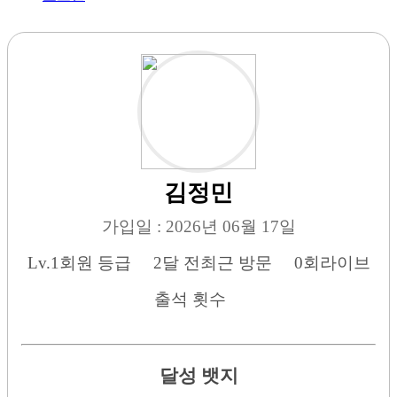
김정민
가입일 : 2026년 06월 17일
Lv.1
회원 등급
2달 전
최근 방문
0회
라이브
출석 횟수
달성 뱃지