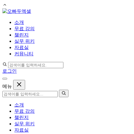
컨
텐
소개
츠
무료 강의
로
챌린지
건
실무 위키
너
자료실
뛰
커뮤니티
기
로그인
메뉴
소개
무료 강의
챌린지
실무 위키
자료실