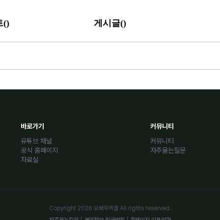
(
)
(
)
트
게시글
바로가기
커뮤니티
유튜브 채널
커뮤니티
공식 홈페이지
자주묻는질문
자료실
Copyright 2026 오빠두엑셀 All rights reserved.