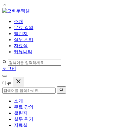
컨
텐
소개
츠
무료 강의
로
챌린지
건
실무 위키
너
자료실
뛰
커뮤니티
기
로그인
메뉴
소개
무료 강의
챌린지
실무 위키
자료실