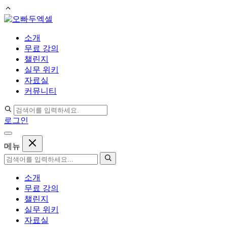
컨
텐
소개
츠
무료 강의
로
챌린지
건
실무 위키
너
자료실
뛰
커뮤니티
기
로그인
메뉴
소개
무료 강의
챌린지
실무 위키
자료실