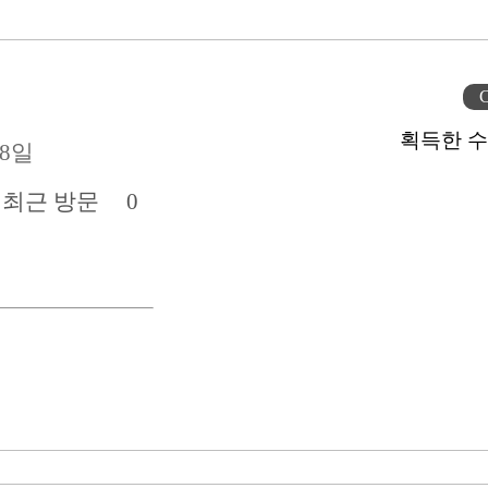
C
획득한 수
08일
전
최근 방문
0