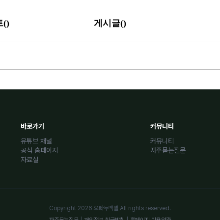
(
)
(
)
트
게시글
바로가기
커뮤니티
유튜브 채널
커뮤니티
공식 홈페이지
자주묻는질문
자료실
Copyright 2026 오빠두엑셀 All rights reserved.