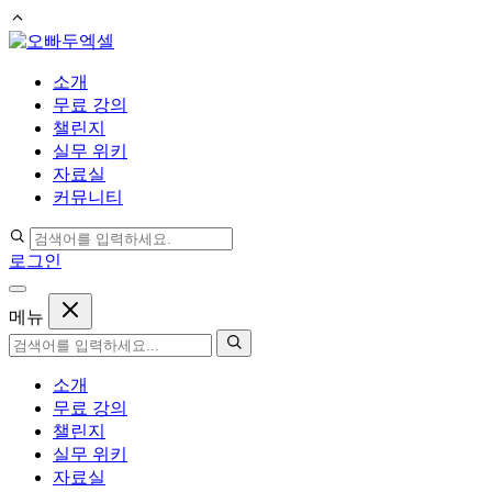
컨
텐
소개
츠
무료 강의
로
챌린지
건
실무 위키
너
자료실
뛰
커뮤니티
기
로그인
메뉴
소개
무료 강의
챌린지
실무 위키
자료실