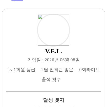
V.E.L.
가입일 : 2026년 06월 08일
Lv.1
회원 등급
2달 전
최근 방문
0회
라이브
출석 횟수
달성 뱃지