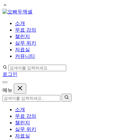
컨
텐
소개
츠
무료 강의
로
챌린지
건
실무 위키
너
자료실
뛰
커뮤니티
기
로그인
메뉴
소개
무료 강의
챌린지
실무 위키
자료실