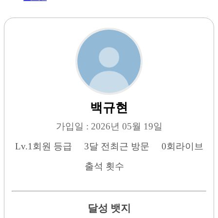
백규현
가입일 : 2026년 05월 19일
Lv.1
회원 등급
3달 전
최근 방문
0회
라이브
출석 횟수
달성 뱃지