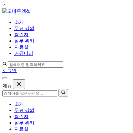
컨
텐
소개
츠
무료 강의
로
챌린지
건
실무 위키
너
자료실
뛰
커뮤니티
기
로그인
메뉴
소개
무료 강의
챌린지
실무 위키
자료실