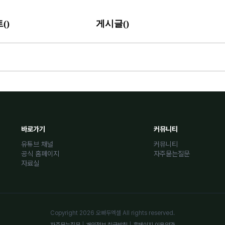
(
)
(
)
트
게시글
바로가기
커뮤니티
유튜브 채널
커뮤니티
공식 홈페이지
자주묻는질문
자료실
Copyright 2026 오빠두엑셀 All rights reserved.