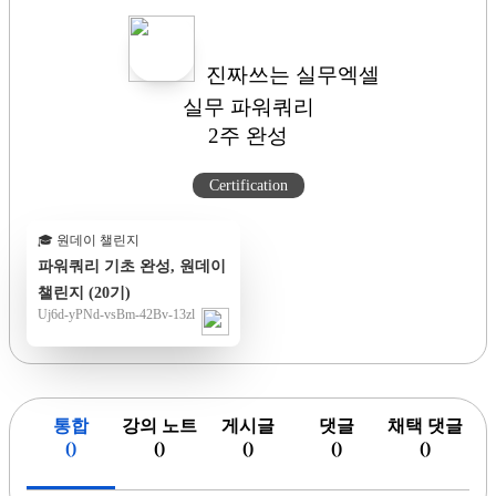
진짜쓰는 실무엑셀
실무 파워쿼리
2주 완성
Certification
🎓 원데이 챌린지
파워쿼리 기초 완성, 원데이
챌린지 (20기)
Uj6d-yPNd-vsBm-42Bv-13zl
통합
강의 노트
게시글
댓글
채택 댓글
(
)
(
)
(
)
(
)
(
)