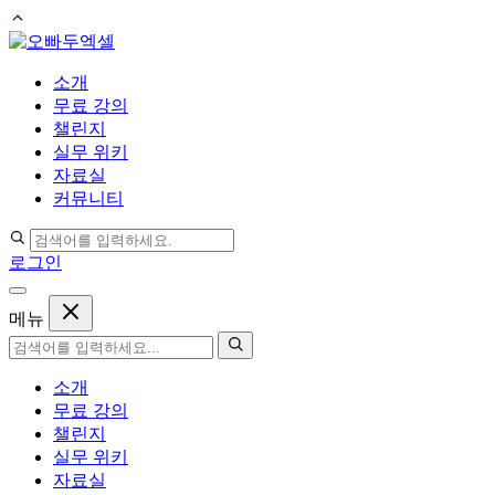
컨
텐
소개
츠
무료 강의
로
챌린지
건
실무 위키
너
자료실
뛰
커뮤니티
기
로그인
메뉴
소개
무료 강의
챌린지
실무 위키
자료실