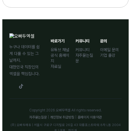
바로가기
커뮤니티
문의
누구나 데이터를 쉽
유튜브 채널
커뮤니티
이메일 문의
게 다룰 수 있는 그
공식 홈페이
자주묻는질
기업 출강
날까지.
지
문
자료실
대한민국 직장인의
엑셀을 책임집니다.
Copyright 2026 오빠두엑셀 All rights reserved.
자주묻는질문
|
개인정보 취급방침
|
홈페이지 이용약관
(주) 오빠두에듀 | 서울시 구로구 디지털로 26길 43 대륭포스트타워 8차 L동 2004
호 | 대표 : 전진권