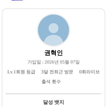
권혁인
가입일 : 2026년 05월 07일
Lv.1
회원 등급
3달 전
최근 방문
0회
라이브
출석 횟수
달성 뱃지