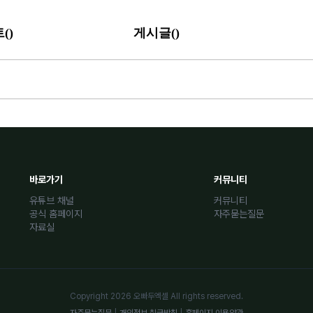
(
)
(
)
트
게시글
바로가기
커뮤니티
유튜브 채널
커뮤니티
공식 홈페이지
자주묻는질문
자료실
Copyright 2026 오빠두엑셀 All rights reserved.