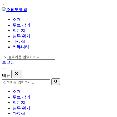
컨
텐
소개
츠
무료 강의
로
챌린지
건
실무 위키
너
자료실
뛰
커뮤니티
기
로그인
메뉴
소개
무료 강의
챌린지
실무 위키
자료실