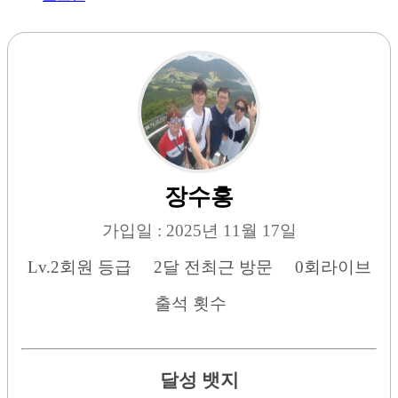
장수홍
가입일 : 2025년 11월 17일
Lv.2
회원 등급
2달 전
최근 방문
0회
라이브
출석 횟수
달성 뱃지