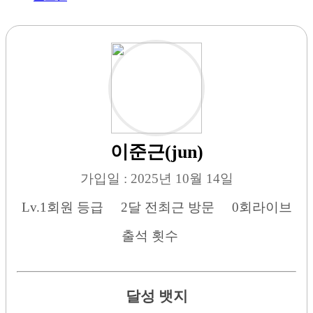
이준근(jun)
가입일 : 2025년 10월 14일
Lv.1
회원 등급
2달 전
최근 방문
0회
라이브
출석 횟수
달성 뱃지