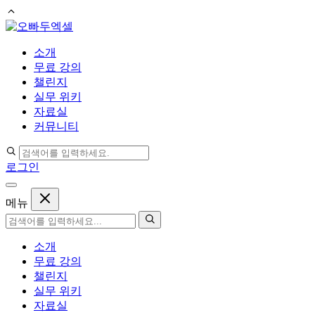
컨
텐
소개
츠
무료 강의
로
챌린지
건
실무 위키
너
자료실
뛰
커뮤니티
기
로그인
메뉴
소개
무료 강의
챌린지
실무 위키
자료실