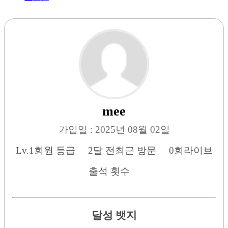
mee
가입일 : 2025년 08월 02일
Lv.1
회원 등급
2달 전
최근 방문
0회
라이브
출석 횟수
달성 뱃지