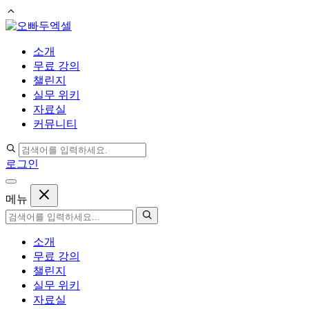
컨
텐
소개
츠
무료 강의
로
챌린지
건
실무 위키
너
자료실
뛰
커뮤니티
기
로그인
메뉴
소개
무료 강의
챌린지
실무 위키
자료실