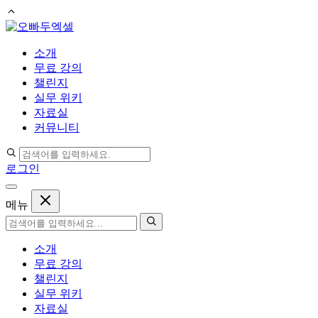
컨
텐
소개
츠
무료 강의
로
챌린지
건
실무 위키
너
자료실
뛰
커뮤니티
기
로그인
메뉴
소개
무료 강의
챌린지
실무 위키
자료실