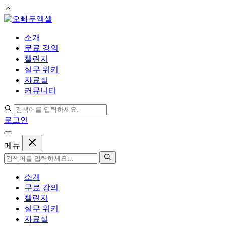
컨
텐
소개
츠
무료 강의
로
챌린지
건
실무 위키
너
자료실
뛰
커뮤니티
기
로그인
메뉴
소개
무료 강의
챌린지
실무 위키
자료실