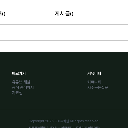
(
)
(
)
트
게시글
바로가기
커뮤니티
유튜브 채널
커뮤니티
공식 홈페이지
자주묻는질문
자료실
Copyright 2026 오빠두엑셀 All rights reserved.