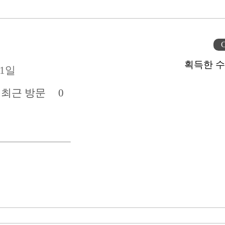
C
획득한 수
01일
전
최근 방문
0