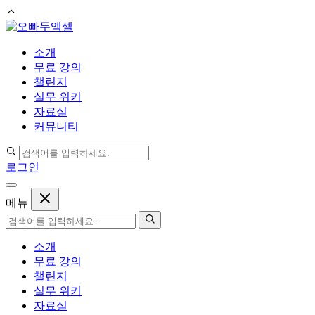
컨
텐
소개
츠
무료 강의
로
챌린지
건
실무 위키
너
자료실
뛰
커뮤니티
기
로그인
메뉴
소개
무료 강의
챌린지
실무 위키
자료실