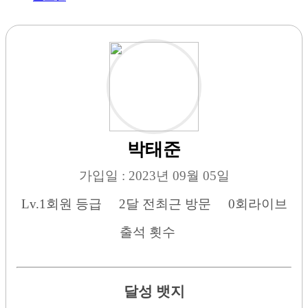
박태준
가입일 : 2023년 09월 05일
Lv.1
회원 등급
2달 전
최근 방문
0회
라이브
출석 횟수
달성 뱃지