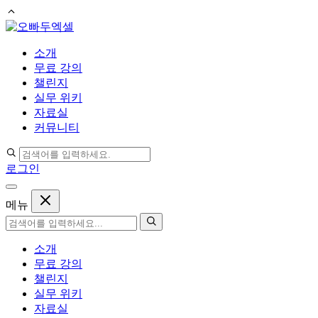
컨
텐
소개
츠
무료 강의
로
챌린지
건
실무 위키
너
자료실
뛰
커뮤니티
기
로그인
메뉴
소개
무료 강의
챌린지
실무 위키
자료실