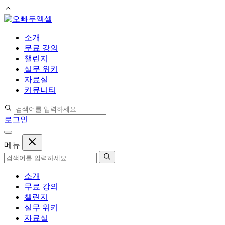
컨
텐
소개
츠
무료 강의
로
챌린지
건
실무 위키
너
자료실
뛰
커뮤니티
기
로그인
메뉴
소개
무료 강의
챌린지
실무 위키
자료실