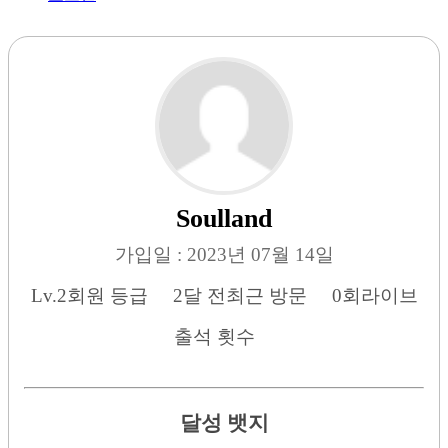
Soulland
가입일 : 2023년 07월 14일
Lv.2
회원 등급
2달 전
최근 방문
0회
라이브
출석 횟수
달성 뱃지