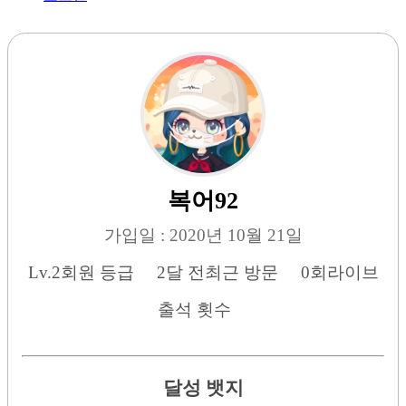
복어92
가입일 : 2020년 10월 21일
Lv.2
회원 등급
2달 전
최근 방문
0회
라이브
출석 횟수
달성 뱃지