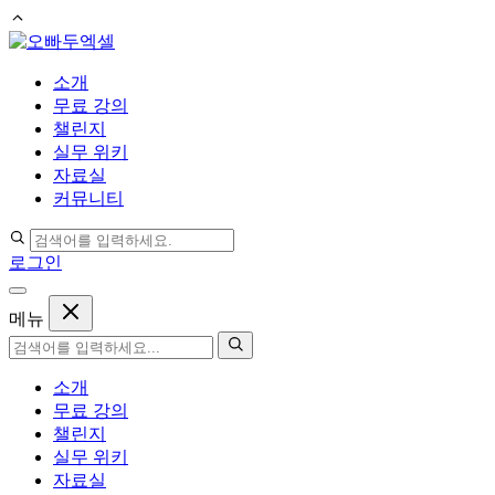
컨
텐
소개
츠
무료 강의
로
챌린지
건
실무 위키
너
자료실
뛰
커뮤니티
기
로그인
메뉴
소개
무료 강의
챌린지
실무 위키
자료실