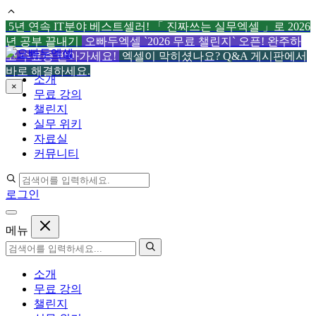
5년 연속 IT분야 베스트셀러! 「 진짜쓰는 실무엑셀 」로 2026
년 공부 끝내기
오빠두엑셀 `2026 무료 챌린지` 오픈! 완주하
컨
고 수료증 받아가세요!
엑셀이 막히셨나요? Q&A 게시판에서
텐
바로 해결하세요.
소개
츠
×
무료 강의
로
챌린지
건
실무 위키
너
자료실
뛰
커뮤니티
기
로그인
메뉴
소개
무료 강의
챌린지