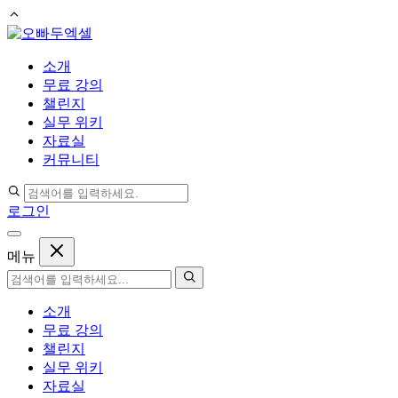
컨
텐
소개
츠
무료 강의
로
챌린지
건
실무 위키
너
자료실
뛰
커뮤니티
기
로그인
메뉴
소개
무료 강의
챌린지
실무 위키
자료실