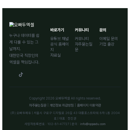
바로가기
커뮤니티
문의
누구나 데이터를 쉽
유튜브 채널
커뮤니티
이메일 문의
게 다룰 수 있는 그
공식 홈페이
자주묻는질
기업 출강
날까지.
지
문
자료실
대한민국 직장인의
엑셀을 책임집니다.
Copyright 2026 오빠두엑셀 All rights reserved.
자주묻는질문
|
개인정보 취급방침
|
홈페이지 이용약관
(주) 오빠두에듀 | 서울시 구로구 디지털로 26길 43 대륭포스트타워 8차 L동 2004
호 | 대표 : 전진권
사업자등록번호 : 102-81-47727 | 문의 :
info@oppadu.com