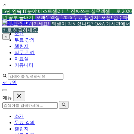
5년 연속 IT분야 베스트셀러! 「 진짜쓰는 실무엑셀 」로 2026
년 공부 끝내기
오빠두엑셀 `2026 무료 챌린지` 오픈! 완주하
컨
고 수료증 받아가세요!
엑셀이 막히셨나요? Q&A 게시판에서
텐
바로 해결하세요.
소개
츠
×
무료 강의
로
챌린지
건
실무 위키
너
자료실
뛰
커뮤니티
기
로그인
메뉴
소개
무료 강의
챌린지