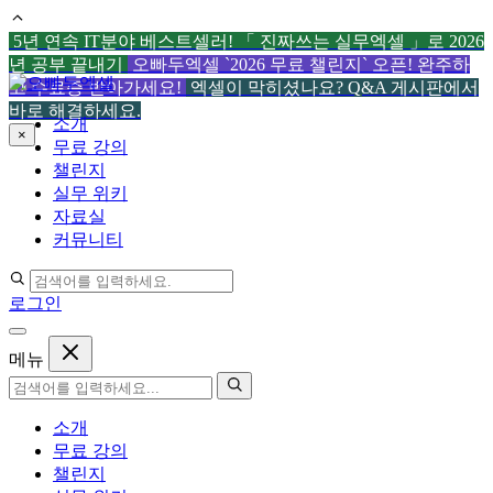
5년 연속 IT분야 베스트셀러! 「 진짜쓰는 실무엑셀 」로 2026
년 공부 끝내기
오빠두엑셀 `2026 무료 챌린지` 오픈! 완주하
컨
고 수료증 받아가세요!
엑셀이 막히셨나요? Q&A 게시판에서
텐
바로 해결하세요.
소개
츠
×
무료 강의
로
챌린지
건
실무 위키
너
자료실
뛰
커뮤니티
기
로그인
메뉴
소개
무료 강의
챌린지