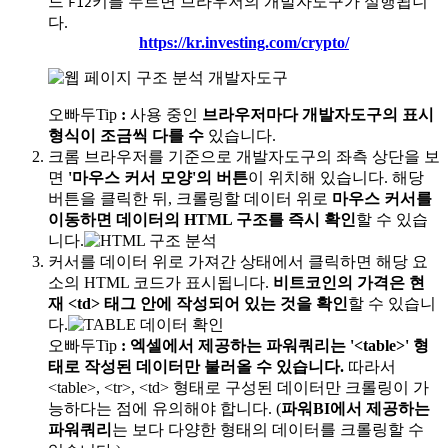
드
키를 누르면 브라우저의 개발자도구가 실행됩니
F12
다.
https://kr.investing.com/crypto/
오빠두Tip
:
사용 중인
브라우저마다 개발자도구의 표시
형식이 조금씩 다를 수
있습니다.
크롬 브라우저를 기준으로 개발자도구의 좌측 상단을 보
면
'마우스 커서 모양'의 버튼
이 위치해 있습니다. 해당
버튼을 클릭한 뒤, 크롤링할 데이터 위로
마우스 커서를
이동하면 데이터의 HTML 구조를 즉시 확인
할 수 있습
니다.
커서를 데이터 위로 가져간 상태에서 클릭하면 해당 요
소의 HTML 코드가 표시됩니다.
비트코인의 가격은 현
재 <td> 태그 안에 작성되어 있는 것을 확인
할 수 있습니
다.
오빠두Tip
:
엑셀에서 제공하는 파워쿼리는 '<table>' 형
태로 작성된 데이터만 불러올 수 있습니다.
따라서
<table>, <tr>, <td> 형태로 구성된 데이터만 크롤링이 가
능하다는 점에 유의해야 합니다. (
파워BI에서 제공하는
파워쿼리
는 보다 다양한 형태의 데이터를 크롤링할 수