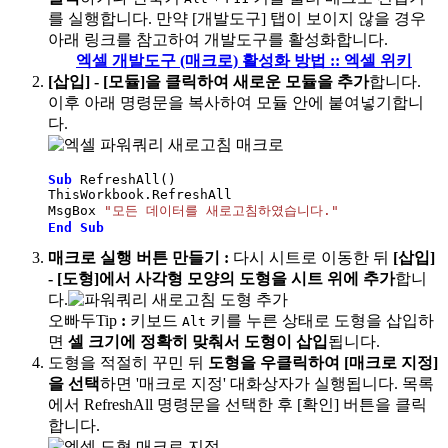
를 실행합니다. 만약 [개발도구] 탭이 보이지 않을 경우
아래 링크를 참고하여 개발도구를 활성화합니다.
엑셀 개발도구 (매크로) 활성화 방법 :: 엑셀 위키
[삽입] - [모듈]을 클릭하여 새로운 모듈을 추가
합니다.
이후 아래 명령문을 복사하여 모듈 안에 붙여넣기합니
다.
Sub
 RefreshAll
(
)
ThisWorkbook
.
RefreshAll
MsgBox 
"모든 데이터를 새로고침하였습니다."
End
Sub
매크로 실행 버튼 만들기
:
다시 시트로 이동한 뒤
[삽입]
- [도형]에서 사각형 모양의 도형을 시트 위에 추가
합니
다.
오빠두Tip
:
키보드
키를 누른 상태로 도형을 삽입하
Alt
면
셀 크기에 정확히 맞춰서 도형이 삽입
됩니다.
도형을 적절히 꾸민 뒤
도형을 우클릭하여 [매크로 지정]
을 선택
하면 '매크로 지정' 대화상자가 실행됩니다. 목록
에서 RefreshAll 명령문을 선택한 후 [확인] 버튼을 클릭
합니다.