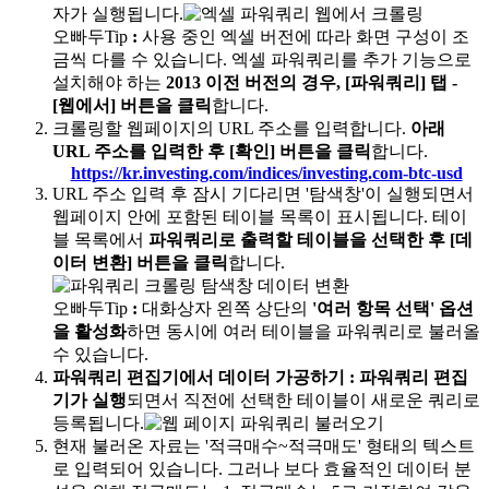
자가 실행됩니다.
오빠두Tip
:
사용 중인 엑셀 버전에 따라 화면 구성이 조
금씩 다를 수 있습니다. 엑셀 파워쿼리를 추가 기능으로
설치해야 하는
2013 이전 버전의 경우, [파워쿼리] 탭 -
[웹에서] 버튼을 클릭
합니다.
크롤링할 웹페이지의 URL 주소를 입력합니다.
아래
URL 주소를 입력한 후 [확인] 버튼을 클릭
합니다.
https://kr.investing.com/indices/investing.com-btc-usd
URL 주소 입력 후 잠시 기다리면 '탐색창'이 실행되면서
웹페이지 안에 포함된 테이블 목록이 표시됩니다. 테이
블 목록에서
파워쿼리로 출력할 테이블을 선택한 후 [데
이터 변환] 버튼을 클릭
합니다.
오빠두Tip
:
대화상자 왼쪽 상단의
'여러 항목 선택' 옵션
을 활성화
하면 동시에 여러 테이블을 파워쿼리로 불러올
수 있습니다.
파워쿼리 편집기에서 데이터 가공하기
:
파워쿼리 편집
기가 실행
되면서 직전에 선택한 테이블이 새로운 쿼리로
등록됩니다.
현재 불러온 자료는 '적극매수~적극매도' 형태의 텍스트
로 입력되어 있습니다. 그러나 보다 효율적인 데이터 분