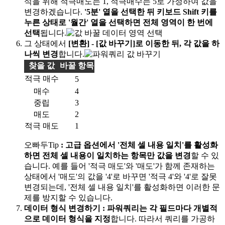
석을 위해 적극매도는 1, 적극매수는 5로 가정하여 값을
변경하겠습니다.
'5분' 열을 선택한 뒤 키보드 Shift 키를
누른 상태로 '월간' 열을 선택하면 전체 영역이 한 번에
선택
됩니다.
그 상태에서
[변환] - [값 바꾸기]로 이동한 뒤, 각 값을 하
나씩 변경
합니다.
찾을 값
바꿀 항목
적극 매수
5
매수
4
중립
3
매도
2
적극 매도
1
오빠두Tip
:
고급 옵션에서
'전체 셀 내용 일치'를 활성화
하면 전체 셀 내용이 일치하는 항목만 값을 변경
할 수 있
습니다. 예를 들어 '적극 매도'와 '매도'가 함께 존재하는
상태에서 '매도'의 값을 '4'로 바꾸면 '적극 4'와 '4'로 잘못
변경되는데, '전체 셀 내용 일치'를 활성화하면 이러한 문
제를 방지할 수 있습니다.
데이터 형식 변경하기
:
파워쿼리는 각 필드마다 개별적
으로 데이터 형식을 지정
합니다. 따라서 쿼리를 가공하