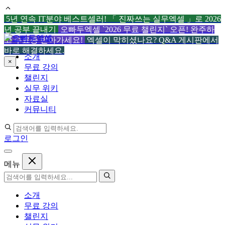
5년 연속 IT분야 베스트셀러! 「 진짜쓰는 실무엑셀 」로 2026
년 공부 끝내기
오빠두엑셀 `2026 무료 챌린지` 오픈! 완주하
컨
고 수료증 받아가세요!
엑셀이 막히셨나요? Q&A 게시판에서
텐
바로 해결하세요.
소개
츠
×
무료 강의
로
챌린지
건
실무 위키
너
자료실
뛰
커뮤니티
기
로그인
메뉴
소개
무료 강의
챌린지