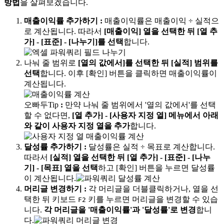
방법
을 살펴보겠습니다.
매출이익률 추가하기
:
매출이익률은 매출이익 ÷ 실적으
로 계산됩니다. 따라서
[매출이익] 열을 선택한 뒤 [열 추
가] - [표준] - [나누기]를 선택
합니다.
나눠 줄 범위로
[열의 값에서]를 선택한 뒤 [실적] 범위를
선택
합니다. 이후 [확인] 버튼을 클릭하면 매출이익률이
계산됩니다.
오빠두Tip
:
만약 나눠 줄 범위에서 '열의 값에서'를 선택
할 수 없다면,
[열 추가] - [사용자 지정 열] 메뉴에서 아래
와 같이 사용자 지정 열을 추가
합니다.
달성률 추가하기
:
달성률은 실적 ÷ 목표로 계산합니다.
따라서
[실적] 열을 선택한 뒤 [열 추가] - [표준] - [나누
기] - [목표] 열을 선택
하고 [확인] 버튼을 누르면 달성률
이 계산됩니다.
머리글 변경하기
:
각 머리글을 더블클릭하거나, 열을 선
택한 뒤 키보드
키를 누르면 머리글을 변경할 수 있습
F2
니다.
각 머리글을 '매출이익률'과 '달성률'로 변경
합니
다.