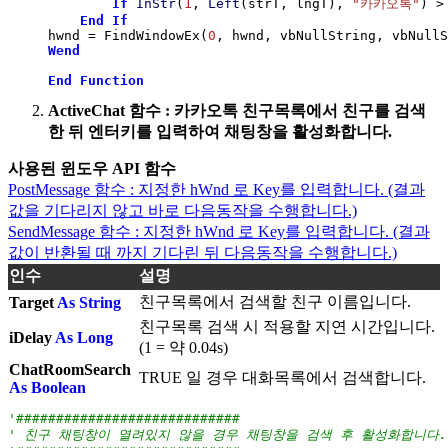
If
InStr
(
1
, 
Left
(
strT, lngT
)
, 
"카카오톡"
)
>
End
If
hwnd 
=
 FindWindowEx
(
0
, hwnd, vbNullString, vbNullS
Wend
End
Function
ActiveChat 함수 : 카카오톡 친구목록에서 친구를 검색
한 뒤 엔터키를 입력하여 채팅창을 활성화합니다.
사용된 윈도우 API 함수
PostMessage 함수 : 지정한 hWnd 로 Key를 입력합니다. (결과
값을 기다리지 않고 바로 다음동작을 수행합니다.)
SendMessage 함수 : 지정한 hWnd 로 Key를 입력합니다. (결과
값이 반환될 때 까지 기다린 뒤 다음동작을 수행합니다.)
인수
설명
친구목록에서 검색할 친구 이름입니다.
Target
As String
친구목록 검색 시 적용할 지연 시간입니다.
iDelay
As Long
(1 = 약 0.04s)
ChatRoomSearch
TRUE 일 경우 대화목록에서 검색합니다.
As Boolean
'############################
' 친구 채팅창이 열려있지 않을 경우 채팅창을 검색 후 활성화합니다.