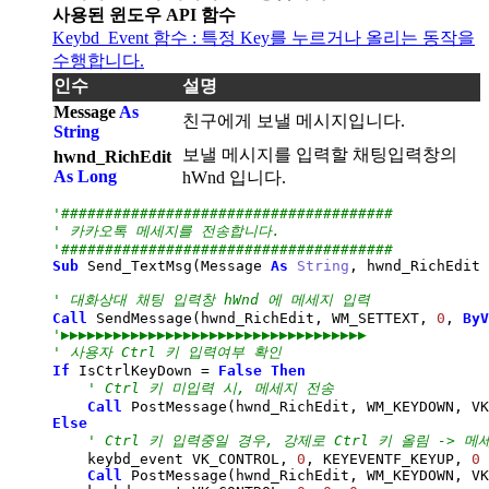
사용된 윈도우 API 함수
Keybd_Event 함수 : 특정 Key를 누르거나 올리는 동작을
수행합니다.
인수
설명
Message
As
친구에게 보낼 메시지입니다.
String
보낼 메시지를 입력할 채팅입력창의
hwnd_RichEdit
As Long
hWnd 입니다.
'######################################
' 카카오톡 메세지를 전송합니다.
'######################################
Sub
 Send_TextMsg
(
Message 
As
String
, hwnd_RichEdit 
' 대화상대 채팅 입력창 hWnd 에 메세지 입력
Call
 SendMessage
(
hwnd_RichEdit, WM_SETTEXT, 
0
, 
ByV
'▶▶▶▶▶▶▶▶▶▶▶▶▶▶▶▶▶▶▶▶▶▶▶▶▶▶▶▶▶▶▶▶▶▶▶
' 사용자 Ctrl 키 입력여부 확인
If
 IsCtrlKeyDown 
=
False
Then
' Ctrl 키 미입력 시, 메세지 전송
Call
 PostMessage
(
hwnd_RichEdit, WM_KEYDOWN, VK
Else
' Ctrl 키 입력중일 경우, 강제로 Ctrl 키 올림 -> 메
    keybd_event VK_CONTROL, 
0
, KEYEVENTF_KEYUP, 
0
Call
 PostMessage
(
hwnd_RichEdit, WM_KEYDOWN, VK