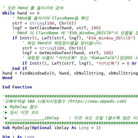
' 모든 hWnd 를 돌아가며 검색
While
 hwnd 
<>
0
' hWnd를 돌아가며 ClassName을 확인
    strT 
=
String
(
100
, 
Chr
(
0
)
)
    lngT 
=
 GetClassName
(
hwnd, strT, 
100
)
' hWnd 의 ClassName 에 "EVA_Window_DblClk"이 포함될 
If
InStr
(
1
, 
Left
(
strT, lngT
)
, 
"EVA_Window_Dblclk"
)
' 해당 hWnd의 채팅창이름을 받아옵니다.
        strT 
=
String
(
100
, 
Chr
(
0
)
)
        lngT 
=
 GetWindowText
(
hwnd, strT, 
100
)
' 채팅창 이름이 "카카오톡" 또는 "KakaoTalk"(영문OS
If
InStr
(
1
, 
Left
(
strT, lngT
)
, 
"카카오톡"
)
>
0
Or
End
If
hwnd 
=
 FindWindowEx
(
0
, hwnd, vbNullString, vbNullString
Wend
End
Function
'######################################################
'오빠두엑셀 VBA 사용자지정함수 (https://www.oppadu.com)
'▶ MyDelay 함수
'▶ 임시 지연 코드
'▶ ______________iDelay    : 지연 속도 조절 (클수록 많은 지연
'######################################################
Sub
 MyDelay
(
Optional
 iDelay 
As
Long
=
1
)
Dim
 i 
As
Long