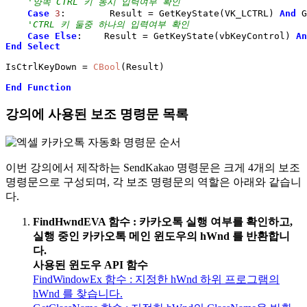
'양쪽 CTRL 키 동시 입력여부 확인
Case
3
:        Result 
=
 GetKeyState
(
VK_LCTRL
)
And
 G
'CTRL 키 둘중 하나의 입력여부 확인
Case
Else
:    Result 
=
 GetKeyState
(
vbKeyControl
)
An
End
Select
IsCtrlKeyDown 
=
CBool
(
Result
)
End
Function
강의에 사용된 보조 명령문 목록
이번 강의에서 제작하는 SendKakao 명령문은 크게 4개의 보조
명령문으로 구성되며, 각 보조 명령문의 역할은 아래와 같습니
다.
FindHwndEVA 함수 : 카카오톡 실행 여부를 확인하고,
실행 중인 카카오톡 메인 윈도우의 hWnd 를 반환합니
다.
사용된 윈도우 API 함수
FindWindowEx 함수 : 지정한 hWnd 하위 프로그램의
hWnd 를 찾습니다.