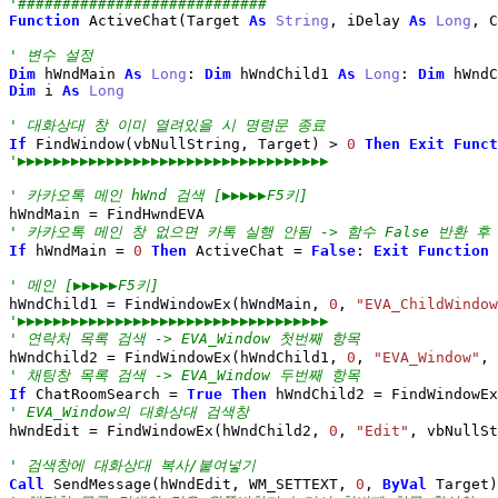
'############################
Function
 ActiveChat
(
Target 
As
String
, iDelay 
As
Long
, C
' 변수 설정
Dim
 hWndMain 
As
Long
: 
Dim
 hWndChild1 
As
Long
: 
Dim
 hWndC
Dim
 i 
As
Long
' 대화상대 창 이미 열려있을 시 명령문 종료
If
 FindWindow
(
vbNullString, Target
)
>
0
Then
Exit
Funct
'▶▶▶▶▶▶▶▶▶▶▶▶▶▶▶▶▶▶▶▶▶▶▶▶▶▶▶▶▶▶▶▶▶▶▶
' 카카오톡 메인 hWnd 검색 [▶▶▶▶▶F5키]
hWndMain 
=
' 카카오톡 메인 창 없으면 카톡 실행 안됨 -> 함수 False 반환 후
If
 hWndMain 
=
0
Then
 ActiveChat 
=
False
: 
Exit
Function
' 메인 [▶▶▶▶▶F5키]
hWndChild1 
=
 FindWindowEx
(
hWndMain, 
0
, 
"EVA_ChildWindow
'▶▶▶▶▶▶▶▶▶▶▶▶▶▶▶▶▶▶▶▶▶▶▶▶▶▶▶▶▶▶▶▶▶▶▶
' 연락처 목록 검색 -> EVA_Window 첫번째 항목
hWndChild2 
=
 FindWindowEx
(
hWndChild1, 
0
, 
"EVA_Window"
, 
' 채팅창 목록 검색 -> EVA_Window 두번째 항목
If
 ChatRoomSearch 
=
True
Then
 hWndChild2 
=
 FindWindowEx
' EVA_Window의 대화상대 검색창
hWndEdit 
=
 FindWindowEx
(
hWndChild2, 
0
, 
"Edit"
, vbNullSt
' 검색창에 대화상대 복사/붙여넣기
Call
 SendMessage
(
hWndEdit, WM_SETTEXT, 
0
, 
ByVal
 Target
)