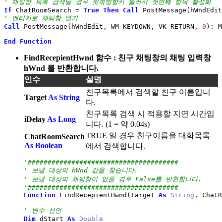
' 채팅창 목록 검색일 경우 윗쪽방향키 눌러서 첫번째 항목 활성화
If
 ChatRoomSearch 
=
True
Then
Call
 PostMessage
(
hWndEdit
' 엔터키로 채팅창 열기
Call
 PostMessage
(
hWndEdit, WM_KEYDOWN, VK_RETURN, 
0
)
: M
End
Function
FindRecepientHwnd 함수 : 친구 채팅창의 채팅 입력창
hWnd 를 반환합니다.
인수
설명
친구목록에서 검색할 친구 이름입니
Target
As String
다.
친구목록 검색 시 적용할 지연 시간입
iDelay
As Long
니다. (1 = 약 0.04s)
TRUE 일 경우 친구이름을 대화목록
ChatRoomSearch
As Boolean
에서 검색합니다.
'######################################
' 보낼 대상의 hWnd 값을 찾습니다.
' 보낼 대상의 채팅창이 없을 경우 False를 반환합니다.
'######################################
Function
 FindRecepientHwnd
(
Target 
As
String
, ChatR
' 변수 선언
Dim
 dStart 
As
Double