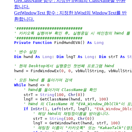
GetClassName 함수 : 지정한 hWnd의 ClassName을 반환
합니다.
GetWindowText 함수 : 지정한 hWnd의 WindowText를 반
환합니다.
'############################
' 카카오톡 실행여부 확인 후, 실행중일 시 메인창의 hWnd 를
'############################
Private
Function
 FindHwndEVA
(
)
As
Long
' 변수 설정
Dim
 hwnd 
As
Long
: 
Dim
 lngT 
As
Long
: 
Dim
 strT 
As
St
' 현재 Desktop에서 실행중인 첫번째 프로그램 hWnd
hwnd 
=
 FindWindowEx
(
0
, 
0
, vbNullString, vbNullStri
' 모든 hWnd 를 돌아가며 검색
While
 hwnd 
<>
0
' hWnd를 돌아가며 ClassName을 확인
    strT 
=
String
(
100
, 
Chr
(
0
)
)
    lngT 
=
 GetClassName
(
hwnd, strT, 
100
)
' hWnd 의 ClassName 에 "EVA_Window_DblClk"이
If
InStr
(
1
, 
Left
(
strT, lngT
)
, 
"EVA_Window_Dblc
' 해당 hWnd의 채팅창이름을 받아옵니다.
        strT 
=
String
(
100
, 
Chr
(
0
)
)
        lngT 
=
 GetWindowText
(
hwnd, strT, 
100
)
' 채팅창 이름이 "카카오톡" 또는 "KakaoTalk"(