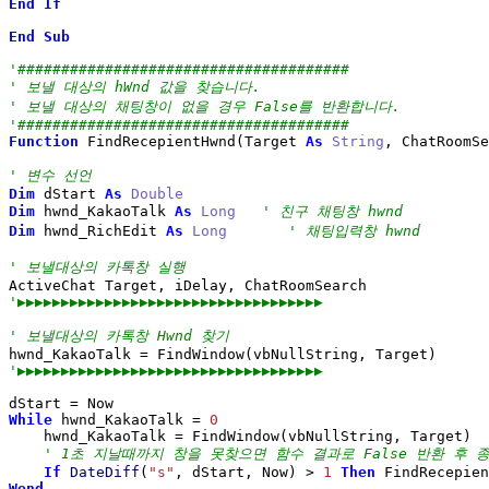
End
If
End
Sub
'######################################
' 보낼 대상의 hWnd 값을 찾습니다.
' 보낼 대상의 채팅창이 없을 경우 False를 반환합니다.
'######################################
Function
 FindRecepientHwnd
(
Target 
As
String
, ChatRoomSe
' 변수 선언
Dim
 dStart 
As
Double
Dim
 hwnd_KakaoTalk 
As
Long
' 친구 채팅창 hwnd
Dim
 hwnd_RichEdit 
As
Long
' 채팅입력창 hwnd
' 보낼대상의 카톡창 실행
'▶▶▶▶▶▶▶▶▶▶▶▶▶▶▶▶▶▶▶▶▶▶▶▶▶▶▶▶▶▶▶▶▶▶▶
' 보낼대상의 카톡창 Hwnd 찾기
hwnd_KakaoTalk 
=
 FindWindow
(
vbNullString, Target
)
'▶▶▶▶▶▶▶▶▶▶▶▶▶▶▶▶▶▶▶▶▶▶▶▶▶▶▶▶▶▶▶▶▶▶▶
dStart 
=
While
 hwnd_KakaoTalk 
=
0
    hwnd_KakaoTalk 
=
 FindWindow
(
vbNullString, Target
)
' 1초 지날때까지 창을 못찾으면 함수 결과로 False 반환 후 
If
DateDiff
(
"s"
, dStart, Now
)
>
1
Then
 FindRecepien
Wend