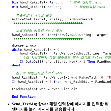
Dim
 hwnd_KakaoTalk 
As
Long
' 친구 채팅창 hwnd
Dim
 hwnd_RichEdit 
As
Long
' 채팅입력창 hwnd
' 보낼대상의 카톡창 실행
'▶▶▶▶▶▶▶▶▶▶▶▶▶▶▶▶▶▶▶▶▶▶▶▶▶▶▶▶▶▶▶▶▶▶▶
' 보낼대상의 카톡창 Hwnd 찾기
hwnd_KakaoTalk 
=
 FindWindow
(
vbNullString, Target
)
'▶▶▶▶▶▶▶▶▶▶▶▶▶▶▶▶▶▶▶▶▶▶▶▶▶▶▶▶▶▶▶▶▶▶▶
dStart 
=
While
 hwnd_KakaoTalk 
=
0
    hwnd_KakaoTalk 
=
 FindWindow
(
vbNullString, Targ
' 1초 지날때까지 창을 못찾으면 함수 결과로 False 반환
If
DateDiff
(
"s"
, dStart, Now
)
>
1
Then
 FindRec
Wend
' 친구의 채팅입력창 hWnd 찾기
hwnd_RichEdit 
=
 FindWindowEx
(
hwnd_KakaoTalk, 
0
, 
"R
If
 hwnd_RichEdit 
=
0
Then
 hwnd_RichEdit 
=
 FindWind
FindRecepientHwnd 
=
 hwnd_RichEdit

End
Function
Send_TextMsg 함수 : 채팅 입력창에 메시지를 입력한 뒤
엔터키를 눌러 메시지를 전송합니다.