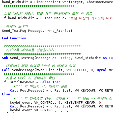
hwnd_RichEdit 
=
 FindRecepientHwnd
(
Target, ChatRoomSearc
'▶▶▶▶▶▶▶▶▶▶▶▶▶▶▶▶▶▶▶▶▶▶▶▶▶▶▶▶▶▶▶▶▶▶▶
'보낼 대상의 채팅창 없을 경우 안내메세지 출력 후 종료
If
 hwnd_RichEdit 
=
0
Then
 MsgBox 
"보낼 대상의 카카오톡 대화
' 메세지 보내기
Send_TextMsg Message, hwnd_RichEdit

End
Function
'######################################
' 카카오톡 메세지를 전송합니다.
'######################################
Sub
 Send_TextMsg
(
Message 
As
String
, hwnd_RichEdit 
As
Lo
' 대화상대 채팅 입력창 hWnd 에 메세지 입력
Call
 SendMessage
(
hwnd_RichEdit, WM_SETTEXT, 
0
, 
ByVal
 Me
'▶▶▶▶▶▶▶▶▶▶▶▶▶▶▶▶▶▶▶▶▶▶▶▶▶▶▶▶▶▶▶▶▶▶▶
' 사용자 Ctrl 키 입력여부 확인
If
 IsCtrlKeyDown 
=
False
Then
' Ctrl 키 미입력 시, 메세지 전송
Call
 PostMessage
(
hwnd_RichEdit, WM_KEYDOWN, VK_RETU
Else
' Ctrl 키 입력중일 경우, 강제로 Ctrl 키 올림 -> 메세지 전
    keybd_event VK_CONTROL, 
0
, KEYEVENTF_KEYUP, 
0
Call
 PostMessage
(
hwnd_RichEdit, WM_KEYDOWN, VK_RETU
    keybd_event VK_CONTROL, 
0
, 
0
, 
0