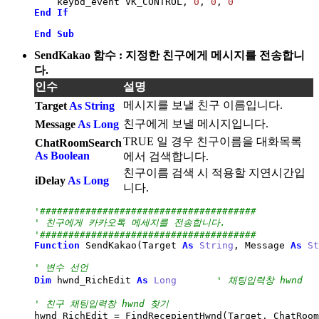
    keybd_event VK_CONTROL, 
0
, 
0
, 
0
End
If
End
Sub
SendKakao 함수 : 지정한 친구에게 메시지를 전송합니
다.
인수
설명
메시지를 보낼 친구 이름입니다.
Target
As String
친구에게 보낼 메시지입니다.
Message
As Long
TRUE 일 경우 친구이름을 대화목록
ChatRoomSearch
As Boolean
에서 검색합니다.
친구이름 검색 시 적용할 지연시간입
iDelay
As Long
니다.
'######################################
' 친구에게 카카오톡 메세지를 전송합니다.
'######################################
Function
 SendKakao
(
Target 
As
String
, Message 
As
St
' 변수 선언
Dim
 hwnd_RichEdit 
As
Long
' 채팅입력창 hwnd
' 친구 채팅입력창 hwnd 찾기
hwnd_RichEdit 
=
 FindRecepientHwnd
(
Target, ChatRoom