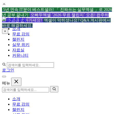
5년 연속 IT분야 베스트셀러! 「 진짜쓰는 실무엑셀 」로 2026
년 공부 끝내기
오빠두엑셀 `2026 무료 챌린지` 오픈! 완주하
컨
고 수료증 받아가세요!
엑셀이 막히셨나요? Q&A 게시판에서
텐
바로 해결하세요.
소개
츠
×
무료 강의
로
챌린지
건
실무 위키
너
자료실
뛰
커뮤니티
기
로그인
메뉴
소개
무료 강의
챌린지