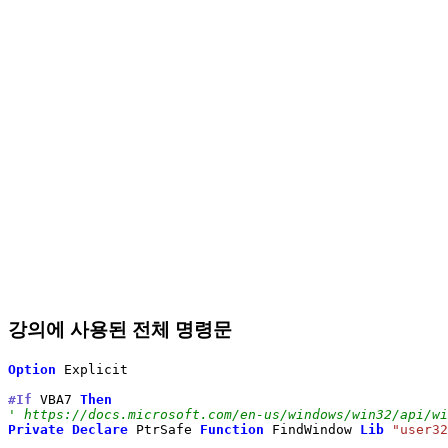
강의에 사용된 전체 명령문
Option
 Explicit

#If
 VBA7 
Then
' https://docs.microsoft.com/en-us/windows/win32/api/wi
Private
Declare
 PtrSafe 
Function
 FindWindow 
Lib
"user32