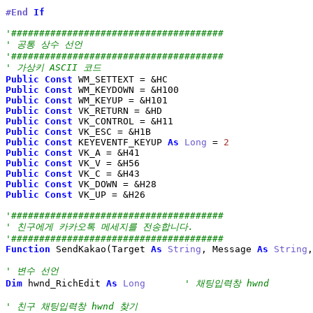
#End
If
'######################################
' 공통 상수 선언
'######################################
' 가상키 ASCII 코드
Public
Const
 WM_SETTEXT 
=
&
Public
Const
 WM_KEYDOWN 
=
&
Public
Const
 WM_KEYUP 
=
&
Public
Const
 VK_RETURN 
=
&
Public
Const
 VK_CONTROL 
=
&
Public
Const
 VK_ESC 
=
&
Public
Const
 KEYEVENTF_KEYUP 
As
Long
=
2
Public
Const
 VK_A 
=
&
Public
Const
 VK_V 
=
&
Public
Const
 VK_C 
=
&
Public
Const
 VK_DOWN 
=
&
Public
Const
 VK_UP 
=
&
H26

'######################################
' 친구에게 카카오톡 메세지를 전송합니다.
'######################################
Function
 SendKakao
(
Target 
As
String
, Message 
As
String
,
' 변수 선언
Dim
 hwnd_RichEdit 
As
Long
' 채팅입력창 hwnd
' 친구 채팅입력창 hwnd 찾기