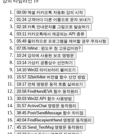
강의 타임라인
19
00:00
엑셀 카카오톡 자동화 강의 시작
01:24
고객마다 다른 이름으로 문자 보내기
02:18
카톡 안내문자를 그림으로 발송하기
03:11
카카오톡에서 제공되는 API 종류
05:49
물리적으로 프로그램을 제어할 경우 주의사항
07:05
hWnd : 윈도우 창 고유값이란?
10:24
강의에 사용된 보조 명령문
13:14
가상키 공통상수 선언하기
14:10
Win32 라이브러리 불러오기
15:57
32bit/64bit 버전별 함수 선언 방법
19:17
전체 명령문 동작 흐름 살펴보기
20:58
FindHwndEVA 함수 동작원리
30:03
Win32 API 함수 사용방법
31:57
ActiveChat 명령문 동작원리
38:45
Post/SendMessage 함수 차이점
40:04
FindRecepientHwnd 명령문 동작원리
45:15
Send_TextMsg 명령문 동작원리