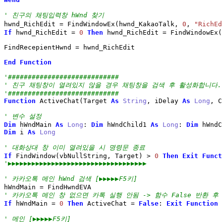
' 친구의 채팅입력창 hWnd 찾기
hwnd_RichEdit 
=
 FindWindowEx
(
hwnd_KakaoTalk, 
0
, 
"RichEd
If
 hwnd_RichEdit 
=
0
Then
 hwnd_RichEdit 
=
 FindWindowEx
(
FindRecepientHwnd 
=
 hwnd_RichEdit

End
Function
'############################
' 친구 채팅창이 열려있지 않을 경우 채팅창을 검색 후 활성화합니다.
'############################
Function
 ActiveChat
(
Target 
As
String
, iDelay 
As
Long
, C
' 변수 설정
Dim
 hWndMain 
As
Long
: 
Dim
 hWndChild1 
As
Long
: 
Dim
 hWndC
Dim
 i 
As
Long
' 대화상대 창 이미 열려있을 시 명령문 종료
If
 FindWindow
(
vbNullString, Target
)
>
0
Then
Exit
Funct
'▶▶▶▶▶▶▶▶▶▶▶▶▶▶▶▶▶▶▶▶▶▶▶▶▶▶▶▶▶▶▶▶▶▶▶
' 카카오톡 메인 hWnd 검색 [▶▶▶▶▶F5키]
hWndMain 
=
' 카카오톡 메인 창 없으면 카톡 실행 안됨 -> 함수 False 반환 후
If
 hWndMain 
=
0
Then
 ActiveChat 
=
False
: 
Exit
Function
' 메인 [▶▶▶▶▶F5키]