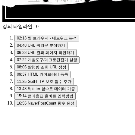
강의 타임라인
10
02:13
웹 브라우저 - 네트워크 분석
04:48
URL 쿼리문 분석하기
06:33
URL 결과 페이지 확인하기
07:22
개발도구/매크로편집기 실행
08:05
발행량 조회 URL 생성
09:37
HTML 라이브러리 등록
11:25
GetHTTP 보조 함수 추가
13:43
Splitter 함수로 데이터 가공
15:14
큰따옴표 올바른 입력방법
16:55
NaverPostCount 함수 완성