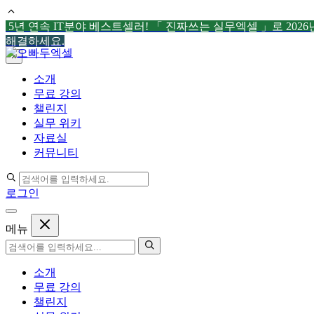
5년 연속 IT분야 베스트셀러! 「 진짜쓰는 실무엑셀 」로 202
해결하세요.
컨
×
텐
소개
츠
무료 강의
로
챌린지
건
실무 위키
너
자료실
뛰
커뮤니티
기
로그인
메뉴
소개
무료 강의
챌린지