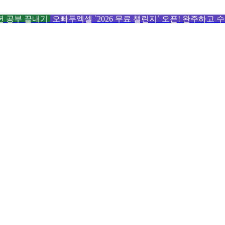
6년 공부 끝내기
오빠두엑셀 `2026 무료 챌린지` 오픈! 완주하고