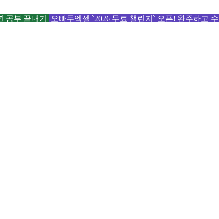
6년 공부 끝내기
오빠두엑셀 `2026 무료 챌린지` 오픈! 완주하고