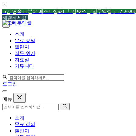
5년 연속 IT분야 베스트셀러! 「 진짜쓰는 실무엑셀 」로 202
해결하세요.
컨
×
텐
소개
츠
무료 강의
로
챌린지
건
실무 위키
너
자료실
뛰
커뮤니티
기
로그인
메뉴
소개
무료 강의
챌린지