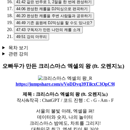
41:42
같은 반주로 1, 2절을 한 번에 완성하기
44:06
완성한 캐롤을 DJ믹싱으로 편곡하기
46:20
완성한 캐롤을 주변 사람들과 공유하기
46:49
기존 음원에 DJ믹싱을 할 수도 있나요?
47:43
구독자가 만든 나만의 캐롤 소개
49:51
강의 마무리
목차 보기
관련 강의
오빠두가 만든 크리스마스 엑셀의 왕 (ft. 오렌지노)
https://jumpshare.com/s/VoDDvq39TilcxC3OpC9l
제목 : 크리스마스 엑셀의 왕 (ft. 오렌지노)
작사&작곡 : ChatGPT / 코드 진행 : C - G - Am - F
서울의 불빛 아래, 엑셀을 펴!
데이터와 숫자, 나의 놀이터
크리스마스 밤에도, 차트를 그리지!
대한민국 최고, 엑셀 킹이 될 거야