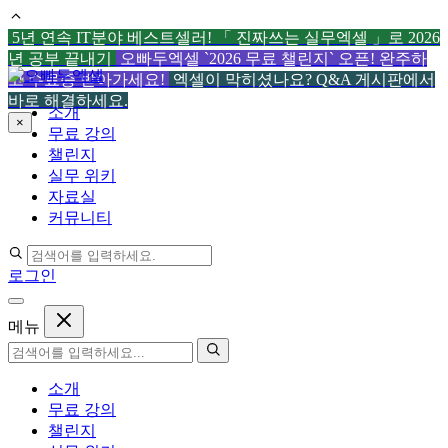
5년 연속 IT분야 베스트셀러! 「 진짜쓰는 실무엑셀 」로 2026
년 공부 끝내기
오빠두엑셀 `2026 무료 챌린지` 오픈! 완주하
컨
고 수료증 받아가세요!
엑셀이 막히셨나요? Q&A 게시판에서
텐
바로 해결하세요.
소개
츠
×
무료 강의
로
챌린지
건
실무 위키
너
자료실
뛰
커뮤니티
기
로그인
메뉴
소개
무료 강의
챌린지