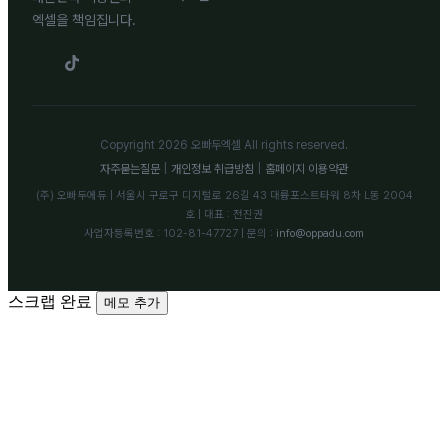
엑셀을 책임집니다.
Copyright 2026 오빠두엑셀 All rights reserved.
자주묻는질문
|
개인정보 취급방침
|
홈페이지 이용약관
(주) 오빠두에듀 | 서울시 구로구 디지털로 26길 43 대륭포스트타워 8차 L동 2004
호 | 대표 : 전진권
사업자등록번호 : 102-81-47727 | 문의 :
info@oppadu.com
스크랩 완료
메모 추가