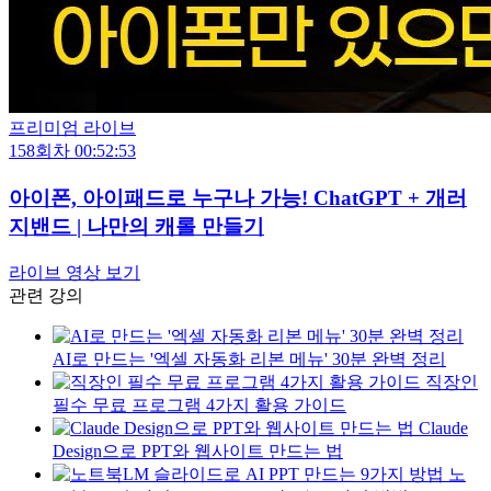
프리미엄 라이브
158회차
00:52:53
아이폰, 아이패드로 누구나 가능! ChatGPT + 개러
지밴드 | 나만의 캐롤 만들기
라이브 영상 보기
관련 강의
AI로 만드는 '엑셀 자동화 리본 메뉴' 30분 완벽 정리
직장인
필수 무료 프로그램 4가지 활용 가이드
Claude
Design으로 PPT와 웹사이트 만드는 법
노