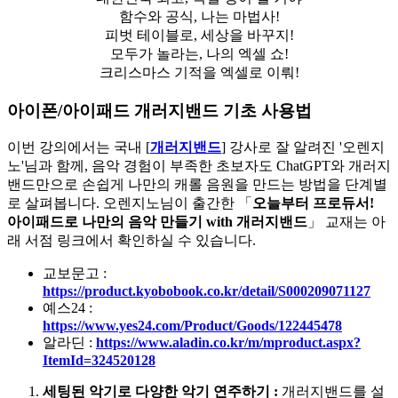
함수와 공식, 나는 마법사!
피벗 테이블로, 세상을 바꾸지!
모두가 놀라는, 나의 엑셀 쇼!
크리스마스 기적을 엑셀로 이뤄!
아이폰/아이패드 개러지밴드 기초 사용법
이번 강의에서는 국내 [
개러지밴드
] 강사로 잘 알려진 '오렌지
노'님과 함께, 음악 경험이 부족한
초보자도 ChatGPT와 개러지
밴드만으로 손쉽게 나만의 캐롤 음원을 만드는 방법
을 단계별
로 살펴봅니다. 오렌지노님이 출간한 「
오늘부터 프로듀서!
아이패드로 나만의 음악 만들기 with 개러지밴드
」 교재는 아
래 서점 링크에서 확인하실 수 있습니다.
교보문고 :
https://product.kyobobook.co.kr/detail/S000209071127
예스24 :
https://www.yes24.com/Product/Goods/122445478
알라딘 :
https://www.aladin.co.kr/m/mproduct.aspx?
ItemId=324520128
세팅된 악기로 다양한 악기 연주하기
:
개러지밴드를 설