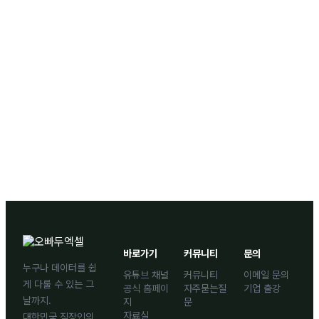
바로가기
커뮤니티
문의
누구나 데이터를 쉽
유튜브 채널
커뮤니티
이메일 문의
게 다룰 수 있는 그
공식 홈페이
자주묻는질
기업 출강
날까지.
지
문
자료실
대한민국 직장인의