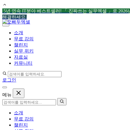
5년 연속 IT분야 베스트셀러! 「 진짜쓰는 실무엑셀 」로 202
해결하세요.
컨
×
텐
소개
츠
무료 강의
로
챌린지
건
실무 위키
너
자료실
뛰
커뮤니티
기
로그인
메뉴
소개
무료 강의
챌린지