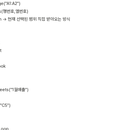
e("A1:A2")
lls(행번호,열번호)
tion -> 현재 선택된 범위 직접 받아오는 방식
k
t
ook
eets("1월매출")
"C5")
Loop