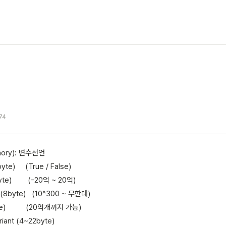
74
emory): 변수선언
byte) (True / False)
4byte) (-20억 ~ 20억)
e (8byte) (10^300 ~ 무한대)
16byte) (20억개까지 가능)
riant (4~22byte)