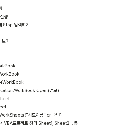
행
 실행
에 Stop 입력하기
리 보기
orkBook
WorkBook
veWorkBook
ication.WorkBook.Open(경로)
Sheet
eet
WorkSheets("시트이름" or 순번)
 -> VBA프로젝트 창의 Sheet1, Sheet2... 등
e