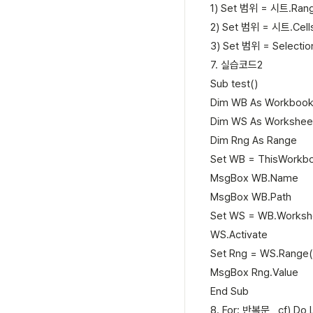
1) Set 범위 = 시트.Rang
2) Set 범위 = 시트.Ce
3) Set 범위 = Selec
7. 실습코드2
Sub test()
Dim WB As Workboo
Dim WS As Workshee
Dim Rng As Range
Set WB = ThisWorkb
MsgBox WB.Name
MsgBox WB.Path
Set WS = WB.Worksh
WS.Activate
Set Rng = WS.Range(
MsgBox Rng.Value
End Sub
8. For: 반복문 cf) Do 