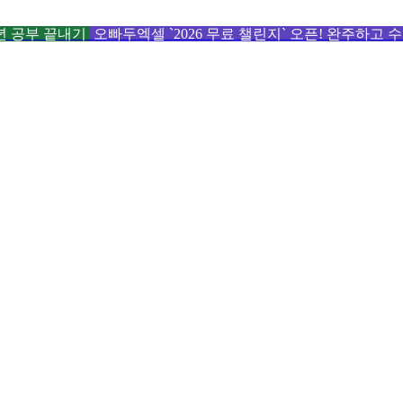
6년 공부 끝내기
오빠두엑셀 `2026 무료 챌린지` 오픈! 완주하고