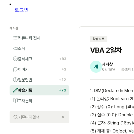
로그인
게시판
커뮤니티 전체
학습노트
VBA 2일차
소식
출석체크
+93
새자찾
새
이야기
+3
6월 18일
조회 1
질문답변
+12
학습기록
1. DIM(Declare In M
+79
(1) 논리값: Boolean (2
교재문의
(2) 정수 (0): Long (
(3) 실수 (0.0): Doubl
(4) 문자: String (
(5) 개체 등: Object, Va