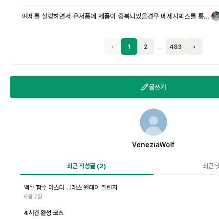
예제를 실행하면서 유저폼에 제품이 중복되었을경우 메세지박스를 통해 이미
태
‹
1
2
…
483
›
글쓰기
V
VeneziaWolf
최근 작성글
(2)
최근 
엑셀 함수 마스터 클래스 원데이 챌린지
6월 7일
4시간 완성 코스