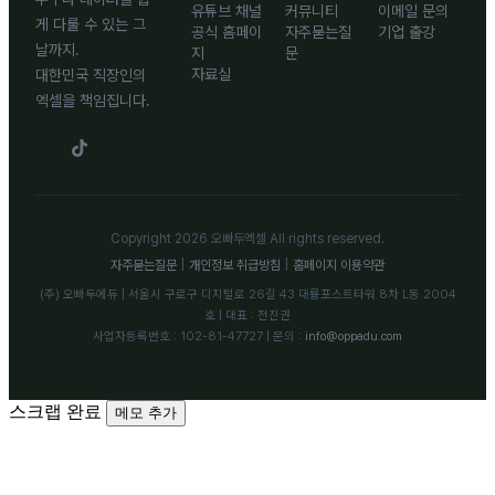
유튜브 채널
커뮤니티
이메일 문의
게 다룰 수 있는 그
공식 홈페이
자주묻는질
기업 출강
날까지.
지
문
자료실
대한민국 직장인의
엑셀을 책임집니다.
Copyright 2026 오빠두엑셀 All rights reserved.
자주묻는질문
|
개인정보 취급방침
|
홈페이지 이용약관
(주) 오빠두에듀 | 서울시 구로구 디지털로 26길 43 대륭포스트타워 8차 L동 2004
호 | 대표 : 전진권
사업자등록번호 : 102-81-47727 | 문의 :
info@oppadu.com
스크랩 완료
메모 추가