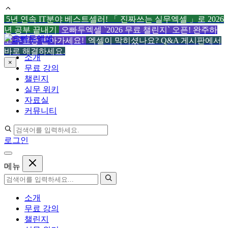
5년 연속 IT분야 베스트셀러! 「 진짜쓰는 실무엑셀 」로 2026
년 공부 끝내기
오빠두엑셀 `2026 무료 챌린지` 오픈! 완주하
컨
고 수료증 받아가세요!
엑셀이 막히셨나요? Q&A 게시판에서
텐
바로 해결하세요.
소개
츠
×
무료 강의
로
챌린지
건
실무 위키
너
자료실
뛰
커뮤니티
기
로그인
메뉴
소개
무료 강의
챌린지