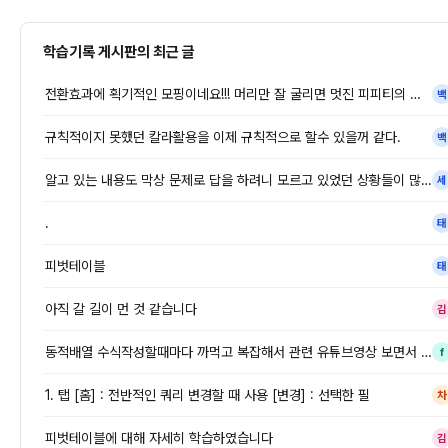
학습기록 게시판의 최근 글
전환효과에 획기적인 모핑이네요!!! 머리만 잘 굴리면 멋진 피피티의 장면
백
규칙적이지 못했던 칼라활용을 이제 규칙적으로 할수 있을꺼 같다.
백
알고 있는 내용도 막상 문제로 답을 하려니 모르고 있었던 상황들이 많았던
세
.
태
피벗테이블
태
아직 갈 길이 먼 것 같습니다
김
동적배열 수식작성할때마다 까먹고 복잡해서 관련 유튜브영상 보면서 했는데
f
1. 탭 [홈] : 전반적인 쿼리 변경할 때 사용 [변경] : 선택한 필
차
피벗테이블에 대해 자세히 학습하였습니다
김