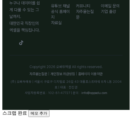
누구나 데이터를 쉽
유튜브 채널
커뮤니티
이메일 문의
게 다룰 수 있는 그
공식 홈페이
자주묻는질
기업 출강
날까지.
지
문
자료실
대한민국 직장인의
엑셀을 책임집니다.
Copyright 2026 오빠두엑셀 All rights reserved.
자주묻는질문
|
개인정보 취급방침
|
홈페이지 이용약관
(주) 오빠두에듀 | 서울시 구로구 디지털로 26길 43 대륭포스트타워 8차 L동 2004
호 | 대표 : 전진권
사업자등록번호 : 102-81-47727 | 문의 :
info@oppadu.com
스크랩 완료
메모 추가