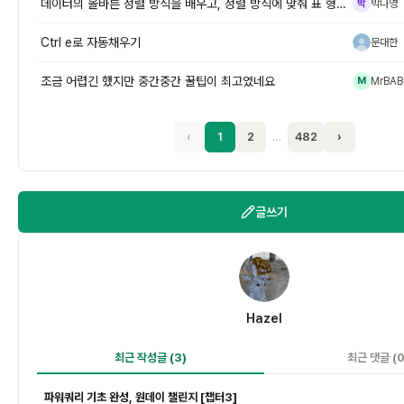
데이터의 올바른 정렬 방식을 배우고, 정렬 방식에 맞춰 표 형식으로 변환
박나영
박
Ctrl e로 자동채우기
문대한
문
조금 어렵긴 했지만 중간중간 꿀팁이 최고였네요
MrBAB
M
‹
1
2
…
482
›
글쓰기
H
Hazel
최근 작성글
(3)
최근 댓글
(0
파워쿼리 기초 완성, 원데이 챌린지 [챕터3]