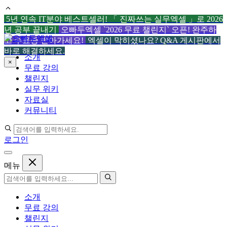
5년 연속 IT분야 베스트셀러! 「 진짜쓰는 실무엑셀 」로 2026
년 공부 끝내기
오빠두엑셀 `2026 무료 챌린지` 오픈! 완주하
컨
고 수료증 받아가세요!
엑셀이 막히셨나요? Q&A 게시판에서
텐
바로 해결하세요.
소개
츠
×
무료 강의
로
챌린지
건
실무 위키
너
자료실
뛰
커뮤니티
기
로그인
메뉴
소개
무료 강의
챌린지