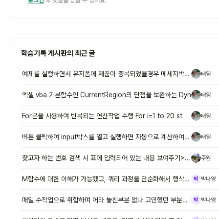
로그인
후 댓글을 남길 수 있어요.
학습기록 게시판의 최근 글
예제를 실행하면서 유저폼에 제품이 중복되었을경우 메세지박스를 통해 이미
태양
태
엑셀 vba 기본함수인 CurrentRegion의 단점을 보완하는 Dyn
태양
태
For문을 사용하여 반복되는 연산작업 수행 For i=1 to 20 st
태양
태
버튼 클릭하여 input박스를 열고 실행하면 자동으로 계산하여 결과물 보
태양
태
찾고자 하는 번호 검색 시 표에 입력되어 있는 내용 보여주기> 필터로 조
주원
주
M함수에 대한 이해가 가능했고, 쿼리 과정을 단순화해서 행삭제,머리글로
박나영
박
매일 수작업으로 취합하며 어라 놓친부분 없나 고민했던 부분이, 이렇게 간
박나영
박