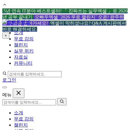
5년 연속 IT분야 베스트셀러! 「 진짜쓰는 실무엑셀 」로 2026
년 공부 끝내기
오빠두엑셀 `2026 무료 챌린지` 오픈! 완주하
컨
고 수료증 받아가세요!
엑셀이 막히셨나요? Q&A 게시판에서
텐
바로 해결하세요.
소개
츠
×
무료 강의
로
챌린지
건
실무 위키
너
자료실
뛰
커뮤니티
기
로그인
메뉴
소개
무료 강의
챌린지