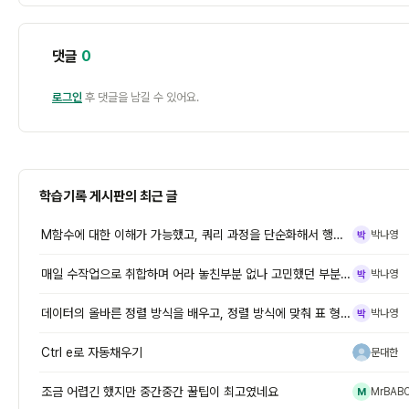
댓글
0
로그인
후 댓글을 남길 수 있어요.
학습기록 게시판의 최근 글
M함수에 대한 이해가 가능했고, 쿼리 과정을 단순화해서 행삭제,머리글로
박나영
박
매일 수작업으로 취합하며 어라 놓친부분 없나 고민했던 부분이, 이렇게 간
박나영
박
데이터의 올바른 정렬 방식을 배우고, 정렬 방식에 맞춰 표 형식으로 변환
박나영
박
Ctrl e로 자동채우기
문대한
문
조금 어렵긴 했지만 중간중간 꿀팁이 최고였네요
MrBAB
M