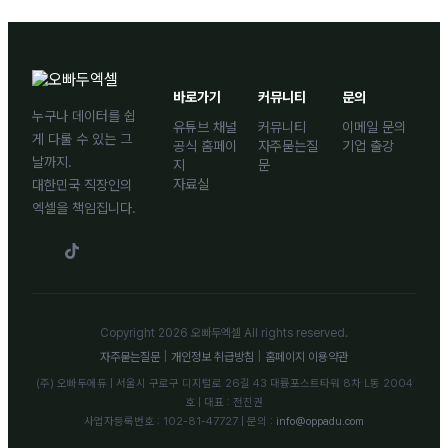
바로가기
커뮤니티
문의
누구나 데이터를 쉽
유튜브 채널
커뮤니티
이메일 문의
게 다룰 수 있는 그
공식 홈페이
자주묻는질
기업 출강
날까지.
지
문
자료실
대한민국 직장인의
엑셀을 책임집니다.
Copyright 2026 오빠두엑셀 All rights reserved.
자주묻는질문
|
개인정보 취급방침
|
홈페이지 이용약관
(주) 오빠두에듀 | 서울시 구로구 디지털로 26길 43 대륭포스트타워 8차 L동 2004
호 | 대표 : 전진권
사업자등록번호 : 102-81-47727 | 문의 :
info@oppadu.com