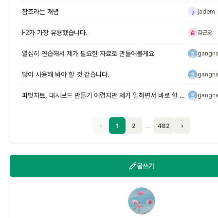
참조라는 개념
jadem
j
F2가 가장 유용했습니다.
김근오
김
열심히 연습해서 제가 필요한 자료로 만들어볼게요
gangn
g
많이 사용해 봐야 할 것 같습니다.
gangn
g
피벗차트, 대시보드 만들기 어렵지만 제가 일하면서 바로 할 줄 알아야 하
gangn
g
‹
1
2
…
482
›
글쓰기
P