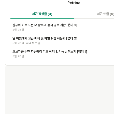
Petrina
최근 작성글
(3)
최근 댓글
(0
실무에 바로 쓰는 M 함수 & 동적 경로 취합 [챕터 3]
5월 28일
열 피벗해제 고급 예제 및 파일 취합 자동화 [챕터 2]
5월 28일 ·
지금 보는 글
초보자를 위한 파워쿼리 기초 예제 & 기능 살펴보기 [챕터 1]
5월 28일