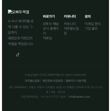
바로가기
커뮤니티
문의
누구나 데이터를 쉽
유튜브 채널
커뮤니티
이메일 문의
게 다룰 수 있는 그
공식 홈페이
자주묻는질
기업 출강
날까지.
지
문
자료실
대한민국 직장인의
엑셀을 책임집니다.
Copyright 2026 오빠두엑셀 All rights reserved.
자주묻는질문
|
개인정보 취급방침
|
홈페이지 이용약관
(주) 오빠두에듀 | 서울시 구로구 디지털로 26길 43 대륭포스트타워 8차 L동 2004
호 | 대표 : 전진권
사업자등록번호 : 102-81-47727 | 문의 :
info@oppadu.com