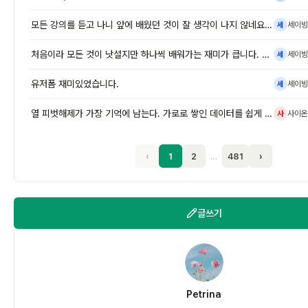
모든 강의를 듣고 나니 앞에 배웠던 것이 잘 생각이 나지 않네요. ㅎㅎ
세이빙
세
처음이라 모든 것이 낫설지만 하나씩 배워가는 재미가 큽니다. 반복 학습이
세이빙
세
유저폼 재미있었습니다.
세이빙
세
열 피벗해제가 가장 기억에 남는다. 가로로 쌓인 데이터를 쉽게 풀 수 있
사이온
사
‹
1
2
…
481
›
글쓰기
P
Petrina