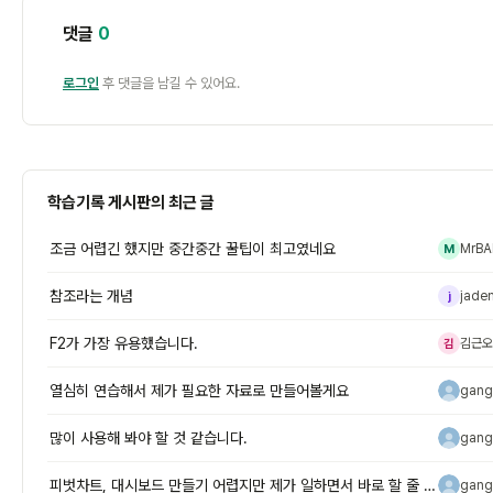
댓글
0
로그인
후 댓글을 남길 수 있어요.
학습기록 게시판의 최근 글
조금 어렵긴 했지만 중간중간 꿀팁이 최고였네요
MrBA
M
참조라는 개념
jade
j
F2가 가장 유용했습니다.
김근오
김
열심히 연습해서 제가 필요한 자료로 만들어볼게요
gang
g
많이 사용해 봐야 할 것 같습니다.
gang
g
피벗차트, 대시보드 만들기 어렵지만 제가 일하면서 바로 할 줄 알아야 하
gang
g