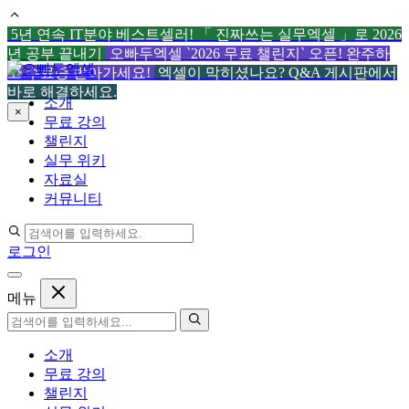
5년 연속 IT분야 베스트셀러! 「 진짜쓰는 실무엑셀 」로 2026
년 공부 끝내기
오빠두엑셀 `2026 무료 챌린지` 오픈! 완주하
컨
고 수료증 받아가세요!
엑셀이 막히셨나요? Q&A 게시판에서
텐
바로 해결하세요.
소개
츠
×
무료 강의
로
챌린지
건
실무 위키
너
자료실
뛰
커뮤니티
기
로그인
메뉴
소개
무료 강의
챌린지