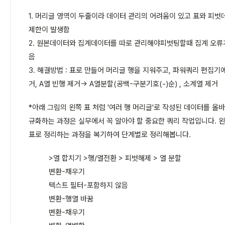
1. 머리글 영역이 두줄이라 데이터 관리의 어려움이 있고 표와 피
제한이 발생함
2. 원본데이터와 집계데이터를 따로 관리해야피벗팅할때 집계 오류
음
3. 해결방법 : 표로 만들어 머리글 행을 지워주고, 파워쿼리 편집기
거, A열 빈행 제거-> A열분할(공백-구분기호(-)순) , 소계열 제거
*아래 그림의 왼쪽 표 처럼 '여러 행 머리글'로 작성된 데이터를 올
규화하는 과정은 실무에서 꼭 알아야 할 중요한 쿼리 작업입니다. 
표로 정리하는 과정을 복기하여 단계별로 정리해봅니다.
>열 합치기 >행/열전환 > 피벗해제 > 열 분할
변환-채우기
텍스트 필터-포함하지 않음
변환-행열 바꿈
변환-채우기