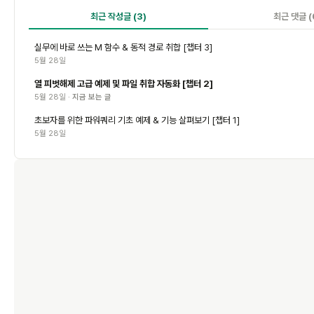
최근 작성글
(3)
최근 댓글
(
실무에 바로 쓰는 M 함수 & 동적 경로 취합 [챕터 3]
5월 28일
열 피벗해제 고급 예제 및 파일 취합 자동화 [챕터 2]
5월 28일 ·
지금 보는 글
초보자를 위한 파워쿼리 기초 예제 & 기능 살펴보기 [챕터 1]
5월 28일