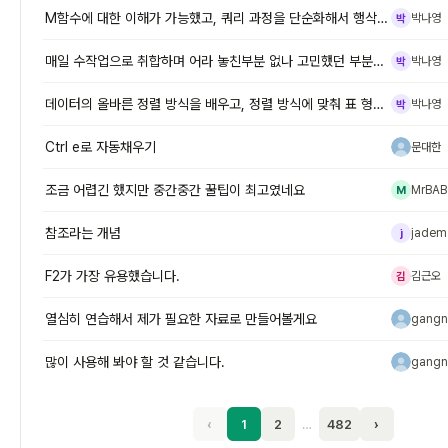
M함수에 대한 이해가 가능했고, 쿼리 과정을 단순화해서 행삭제,머리글로
박나영
박
매일 수작업으로 취합하며 어라 놓친부분 없나 고민했던 부분이, 이렇게 간
박나영
박
데이터의 올바른 정렬 방식을 배우고, 정렬 방식에 맞춰 표 형식으로 변환
박나영
박
Ctrl e로 자동채우기
문대한
문
조금 어렵긴 했지만 중간중간 꿀팁이 최고였네요
MrBAB
M
참조라는 개념
jadem
j
F2가 가장 유용했습니다.
김근오
김
열심히 연습해서 제가 필요한 자료로 만들어볼게요
gangn
g
많이 사용해 봐야 할 것 같습니다.
gangn
g
‹
1
2
…
482
›