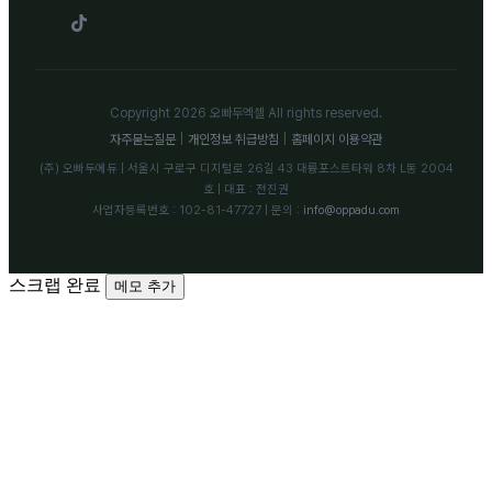
Copyright 2026 오빠두엑셀 All rights reserved.
자주묻는질문
|
개인정보 취급방침
|
홈페이지 이용약관
(주) 오빠두에듀 | 서울시 구로구 디지털로 26길 43 대륭포스트타워 8차 L동 2004
호 | 대표 : 전진권
사업자등록번호 : 102-81-47727 | 문의 :
info@oppadu.com
스크랩 완료
메모 추가