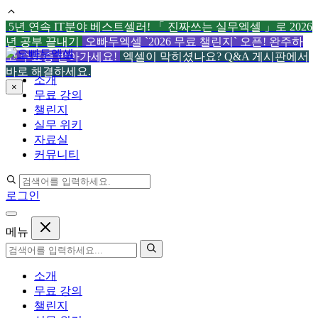
5년 연속 IT분야 베스트셀러! 「 진짜쓰는 실무엑셀 」로 2026
년 공부 끝내기
오빠두엑셀 `2026 무료 챌린지` 오픈! 완주하
컨
고 수료증 받아가세요!
엑셀이 막히셨나요? Q&A 게시판에서
텐
바로 해결하세요.
소개
츠
×
무료 강의
로
챌린지
건
실무 위키
너
자료실
뛰
커뮤니티
기
로그인
메뉴
소개
무료 강의
챌린지