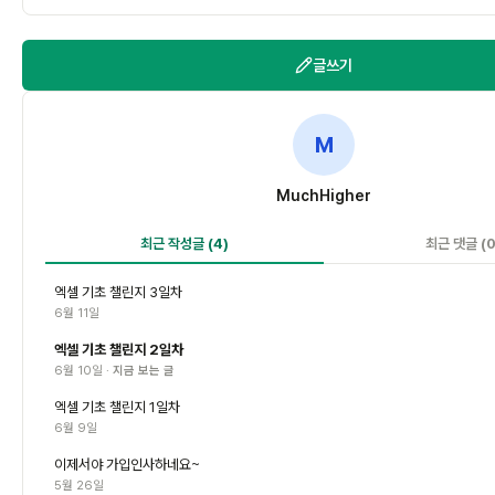
글쓰기
M
MuchHigher
최근 작성글
(4)
최근 댓글
(0
엑셀 기초 챌린지 3일차
6월 11일
엑셀 기초 챌린지 2일차
6월 10일 ·
지금 보는 글
엑셀 기초 챌린지 1일차
6월 9일
이제서야 가입인사하네요~
5월 26일