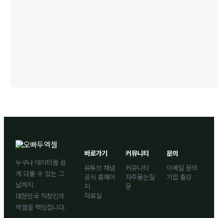
바로가기
커뮤니티
문의
누구나 데이터를 쉽
유튜브 채널
커뮤니티
이메일 문의
게 다룰 수 있는 그
공식 홈페이
자주묻는질
기업 출강
날까지.
지
문
자료실
대한민국 직장인의
엑셀을 책임집니다.