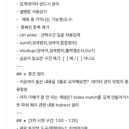
- 집계데이터 반드시 분리
- 셀병합 사용금지
- 예제 중 기억나는 기능명/도구:
- 중복된 항목 제거
- ctrl enter : 선택구간 일괄 자동입력
- sumif(검색범위,검색어,합할범위)
- vlookup(검색어,검색범위,출력열순서,0or1)
- 실습이 필요한 구간 체크: [ ] 예 / [ ] 아니오
---
## 🔹 중간 정리
- 지금까지 들은 내용을 3줄로 요약해보면? 데이터 관리 방법의 중
용함등
- 아직 이해가 잘 안 되는 개념은? Index match를 깊게 안들어
듯 파워 쿼리 관련 내용 Indirect 원리
---
## 🔸 [3차 시청 구간: 1:00 ~ 1:25]
- 새로 등장한 도구/명령어는? 피벗테이블