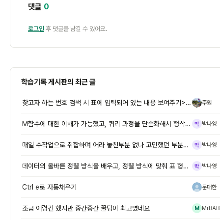
댓글
0
로그인
후 댓글을 남길 수 있어요.
학습기록 게시판의 최근 글
찾고자 하는 번호 검색 시 표에 입력되어 있는 내용 보여주기> 필터로 조
주원
주
M함수에 대한 이해가 가능했고, 쿼리 과정을 단순화해서 행삭제,머리글로
박나영
박
매일 수작업으로 취합하며 어라 놓친부분 없나 고민했던 부분이, 이렇게 간
박나영
박
데이터의 올바른 정렬 방식을 배우고, 정렬 방식에 맞춰 표 형식으로 변환
박나영
박
Ctrl e로 자동채우기
문대한
문
조금 어렵긴 했지만 중간중간 꿀팁이 최고였네요
MrBAB
M