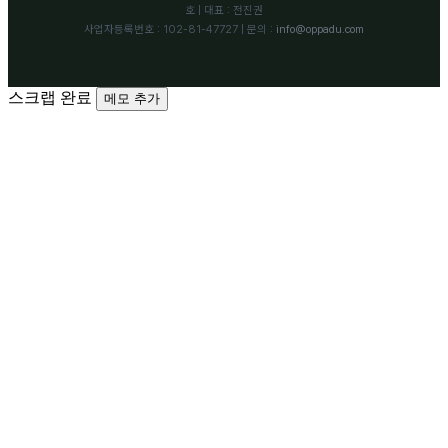
호 | 대표 : 전진권
사업자등록번호 : 102-81-47727 | 문의 :
info@oppadu.com
스크랩 완료
메모 추가