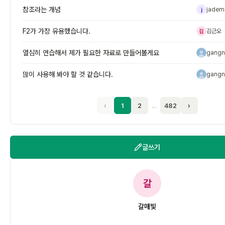
참조라는 개념
jadem
j
F2가 가장 유용했습니다.
김근오
김
열심히 연습해서 제가 필요한 자료로 만들어볼게요
gangn
g
많이 사용해 봐야 할 것 같습니다.
gangn
g
‹
1
2
…
482
›
글쓰기
갈
갈매빛