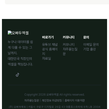
바로가기
커뮤니티
문의
누구나 데이터를 쉽
유튜브 채널
커뮤니티
이메일 문의
게 다룰 수 있는 그
공식 홈페이
자주묻는질
기업 출강
날까지.
지
문
자료실
대한민국 직장인의
엑셀을 책임집니다.
Copyright 2026 오빠두엑셀 All rights reserved.
자주묻는질문
|
개인정보 취급방침
|
홈페이지 이용약관
(주) 오빠두에듀 | 서울시 구로구 디지털로 26길 43 대륭포스트타워 8차 L동 2004