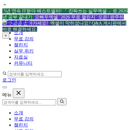
5년 연속 IT분야 베스트셀러! 「 진짜쓰는 실무엑셀 」로 2026
년 공부 끝내기
오빠두엑셀 `2026 무료 챌린지` 오픈! 완주하
컨
고 수료증 받아가세요!
엑셀이 막히셨나요? Q&A 게시판에서
텐
바로 해결하세요.
소개
츠
×
무료 강의
로
챌린지
건
실무 위키
너
자료실
뛰
커뮤니티
기
로그인
메뉴
소개
무료 강의
챌린지