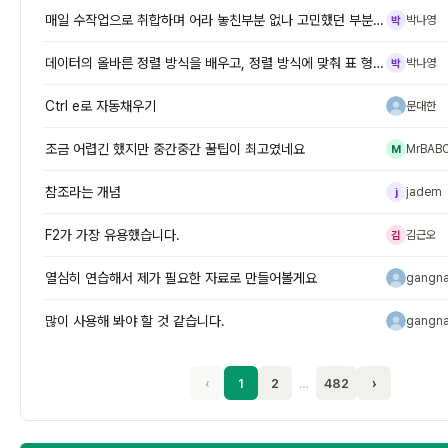
매일 수작업으로 취합하며 어라 놓친부분 없나 고민했던 부분이, 이렇게 간
박나영
박
데이터의 올바른 정렬 방식을 배우고, 정렬 방식에 맞춰 표 형식으로 변환
박나영
박
Ctrl e로 자동채우기
문대한
문
조금 어렵긴 했지만 중간중간 꿀팁이 최고였네요
MrBAB
M
참조라는 개념
jadem
j
F2가 가장 유용했습니다.
김근오
김
열심히 연습해서 제가 필요한 자료로 만들어볼게요
gangn
g
많이 사용해 봐야 할 것 같습니다.
gangn
g
‹
1
2
…
482
›