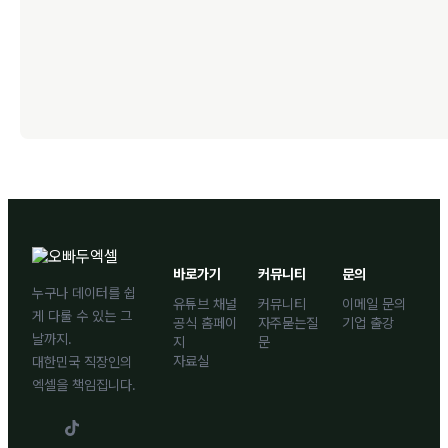
바로가기
커뮤니티
문의
누구나 데이터를 쉽
유튜브 채널
커뮤니티
이메일 문의
게 다룰 수 있는 그
공식 홈페이
자주묻는질
기업 출강
날까지.
지
문
자료실
대한민국 직장인의
엑셀을 책임집니다.