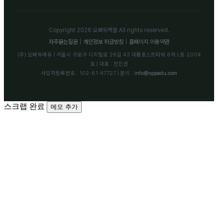
Copyright 2026 오빠두엑셀 All rights reserved.
자주묻는질문
|
개인정보 취급방침
|
홈페이지 이용약관
(주) 오빠두에듀 | 서울시 구로구 디지털로 26길 43 대륭포스트타워 8차 L동 2004
호 | 대표 : 전진권
사업자등록번호 : 102-81-47727 | 문의 :
info@oppadu.com
스크랩 완료
메모 추가