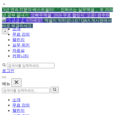
5년 연속 IT분야 베스트셀러! 「 진짜쓰는 실무엑셀 」로 2026
년 공부 끝내기
오빠두엑셀 `2026 무료 챌린지` 오픈! 완주하
컨
고 수료증 받아가세요!
엑셀이 막히셨나요? Q&A 게시판에서
텐
바로 해결하세요.
소개
츠
×
무료 강의
로
챌린지
건
실무 위키
너
자료실
뛰
커뮤니티
기
로그인
메뉴
소개
무료 강의
챌린지