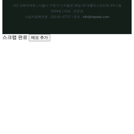
(주) 오빠두에듀 | 서울시 구로구 디지털로 26길 43 대륭포스트타워 8차 L동
2004호 | 대표 : 전진권
사업자등록번호 : 102-81-47727 | 문의 :
info@oppadu.com
스크랩 완료
메모 추가