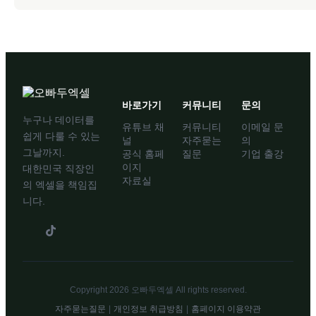
바로가기
커뮤니티
문의
누구나 데이터를
유튜브 채
커뮤니티
이메일 문
쉽게 다룰 수 있는
널
자주묻는
의
그날까지.
공식 홈페
질문
기업 출강
이지
대한민국 직장인
자료실
의 엑셀을 책임집
니다.
Copyright 2026 오빠두엑셀 All rights reserved.
자주묻는질문
|
개인정보 취급방침
|
홈페이지 이용약관