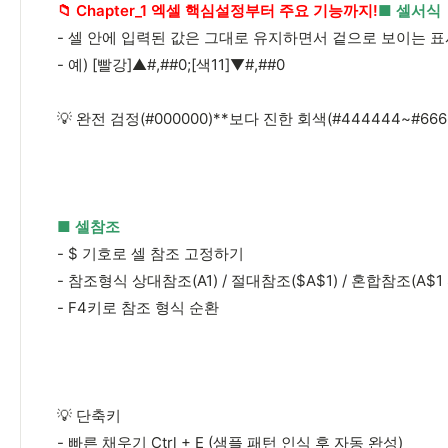
📁 Chapter_1 엑셀 핵심설정부터 주요 기능까지!
■ 셀서식
- 셀 안에 입력된 값은 그대로 유지하면서 겉으로 보이는 
- 예) [빨강]▲#,##0;[색11]▼#,##0
💡 완전 검정(#000000)**보다 진한 회색(#444444~#666
■ 셀참조
- $ 기호로 셀 참조 고정하기
- 참조형식 상대참조(A1) / 절대참조($A$1) / 혼합참조(A$1 
- F4키로 참조 형식 순환
💡 단축키
- 빠른 채우기 Ctrl + E (샘플 패턴 인식 후 자동 완성)