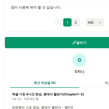
많이 사용해 봐야 할 것 같습니다.
‹
1
2
…
482
›
글쓰기
G
G지니
최근 작성글
(6)
최
엑셀 기초 4시간 완성, 원데이 챌린지(Chapter1~3)
6월 9일 ·
지금 보는 글
파워쿼리 기초 완성, 원데이 챌린지 - 챕터3