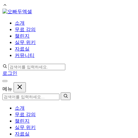
컨
텐
소개
츠
무료 강의
로
챌린지
건
실무 위키
너
자료실
뛰
커뮤니티
기
로그인
메뉴
소개
무료 강의
챌린지
실무 위키
자료실