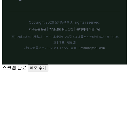
Copyright 2026 오빠두엑셀 All rights reserved.
자주묻는질문
|
개인정보 취급방침
|
홈페이지 이용약관
(주) 오빠두에듀 | 서울시 구로구 디지털로 26길 43 대륭포스트타워 8차 L동 2004
호 | 대표 : 전진권
사업자등록번호 : 102-81-47727 | 문의 :
info@oppadu.com
스크랩 완료
메모 추가