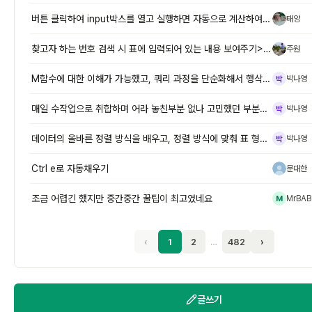
버튼 클릭하여 input박스를 열고 실행하면 자동으로 계산하여 결과물 보
태양
태
찾고자 하는 번호 검색 시 표에 입력되어 있는 내용 보여주기> 필터로 조
주원
주
M함수에 대한 이해가 가능했고, 쿼리 과정을 단순화해서 행삭제,머리글로
박나영
박
매일 수작업으로 취합하며 어라 놓친부분 없나 고민했던 부분이, 이렇게 간
박나영
박
데이터의 올바른 정렬 방식을 배우고, 정렬 방식에 맞춰 표 형식으로 변환
박나영
박
Ctrl e로 자동채우기
문대한
문
조금 어렵긴 했지만 중간중간 꿀팁이 최고였네요
MrBAB
M
‹
1
2
…
482
›
글쓰기