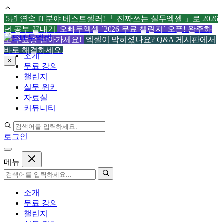
5년 연속 IT분야 베스트셀러! 「 진짜쓰는 실무엑셀 」로 2026
년 공부 끝내기
오빠두엑셀 `2026 무료 챌린지` 오픈! 완주하
컨
고 수료증 받아가세요!
엑셀이 막히셨나요? Q&A 게시판에서
텐
바로 해결하세요.
소개
츠
×
무료 강의
로
챌린지
건
실무 위키
너
자료실
뛰
커뮤니티
기
로그인
메뉴
소개
무료 강의
챌린지