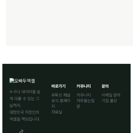
바로가기
커뮤니티
문의
누구나 데이터를 쉽
유튜브 채널
커뮤니티
이메일 문의
게 다룰 수 있는 그
공식 홈페이
자주묻는질
기업 출강
날까지.
지
문
자료실
대한민국 직장인의
엑셀을 책임집니다.