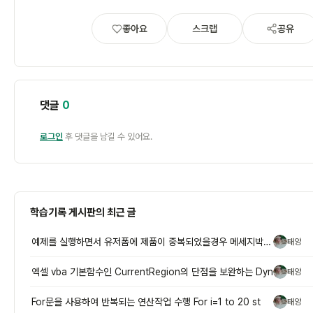
좋아요
스크랩
공유
댓글
0
로그인
후 댓글을 남길 수 있어요.
학습기록 게시판의 최근 글
예제를 실행하면서 유저폼에 제품이 중복되었을경우 메세지박스를 통해 이미
태양
태
엑셀 vba 기본함수인 CurrentRegion의 단점을 보완하는 Dyn
태양
태
For문을 사용하여 반복되는 연산작업 수행 For i=1 to 20 st
태양
태