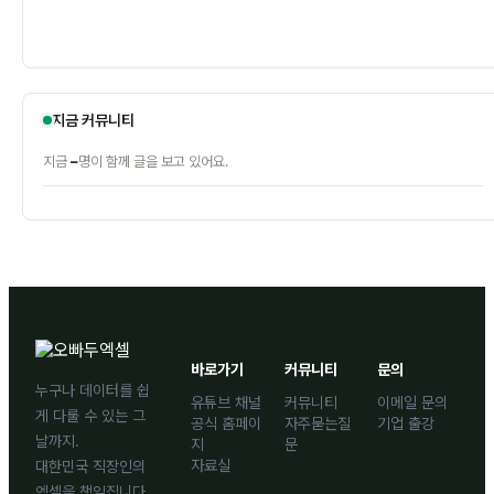
지금 커뮤니티
–
지금
명이 함께 글을 보고 있어요.
바로가기
커뮤니티
문의
누구나 데이터를 쉽
유튜브 채널
커뮤니티
이메일 문의
게 다룰 수 있는 그
공식 홈페이
자주묻는질
기업 출강
날까지.
지
문
자료실
대한민국 직장인의
엑셀을 책임집니다.