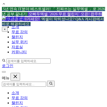
5년 연속 IT분야 베스트셀러! 「 진짜쓰는 실무엑셀 」로 2026
년 공부 끝내기
오빠두엑셀 `2026 무료 챌린지` 오픈! 완주하
컨
고 수료증 받아가세요!
엑셀이 막히셨나요? Q&A 게시판에서
텐
바로 해결하세요.
소개
츠
×
무료 강의
로
챌린지
건
실무 위키
너
자료실
뛰
커뮤니티
기
로그인
메뉴
소개
무료 강의
챌린지