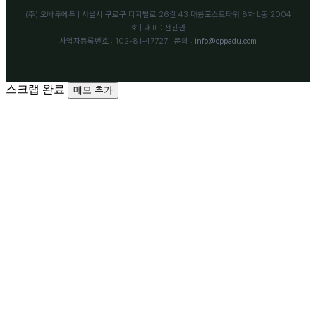
(주) 오빠두에듀 | 서울시 구로구 디지털로 26길 43 대륭포스트타워 8차 L동 2004
호 | 대표 : 전진권
사업자등록번호 : 102-81-47727 | 문의 :
info@oppadu.com
스크랩 완료
메모 추가