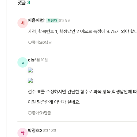
댓글
3
처음처럼1
6월 9일
작성자
처
가정, 항목번호 1, 학생답안 2 이므로 득점에 9.75가 와야 합
좋아요
0
답글
cls
6월 10일
c
점수 표를 수정하시면 간단한 함수로 과목,항목,학생답안에 따
이걸 말씀한게 아닌가 싶네요.
좋아요
1
답글
박정호2
6월 10일
박