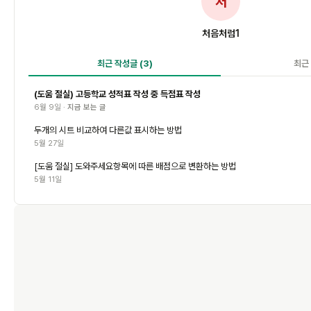
처
처음처럼1
최근 작성글
(3)
최근
(도움 절실) 고등학교 성적표 작성 중 득점표 작성
6월 9일 ·
지금 보는 글
두개의 시트 비교하여 다른값 표시하는 방법
5월 27일
[도움 절실] 도와주세요항목에 따른 배점으로 변환하는 방법
5월 11일