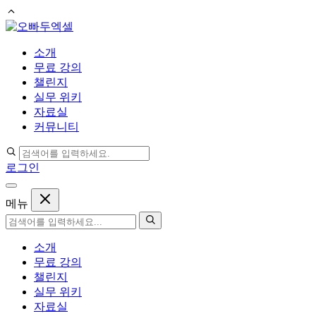
컨
텐
소개
츠
무료 강의
로
챌린지
건
실무 위키
너
자료실
뛰
커뮤니티
기
로그인
메뉴
소개
무료 강의
챌린지
실무 위키
자료실