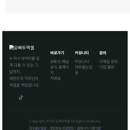
바로가기
커뮤니티
문의
누구나 데이터를 쉽
유튜브 채널
커뮤니티
이메일 문의
게 다룰 수 있는 그
공식 홈페이
자주묻는질
기업 출강
날까지.
지
문
자료실
대한민국 직장인의
엑셀을 책임집니다.
Copyright 2026 오빠두엑셀 All rights reserved.
자주묻는질문
|
개인정보 취급방침
|
홈페이지 이용약관