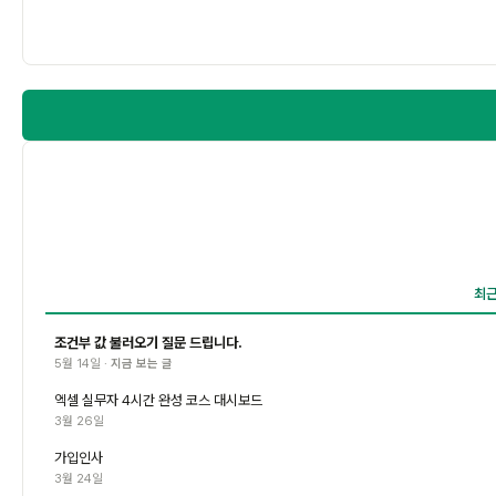
최
조건부 값 불러오기 질문 드립니다.
5월 14일 ·
지금 보는 글
엑셀 실무자 4시간 완성 코스 대시보드
3월 26일
가입인사
3월 24일