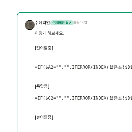
수메리안
5월 14일
채택된 답변
수
이렇게 해보세요.
[길이할증]
=
IF
(
$A2
=
""
,
""
,
IFERROR
(
INDEX
(
할증표!$D$
[폭할증]
=
IF
(
$C2
=
""
,
""
,
IFERROR
(
INDEX
(
할증표!$D$
[높이할증]