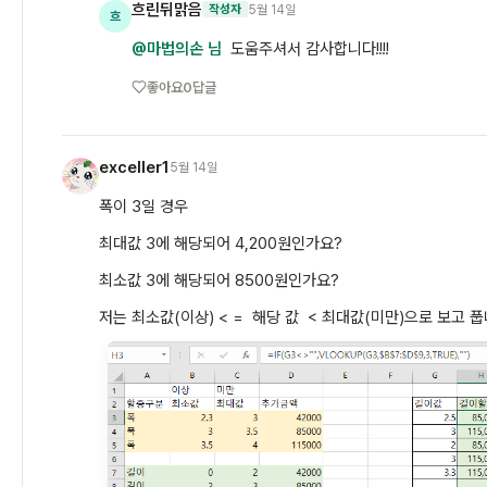
흐린뒤맑음
5월 14일
작성자
흐
@마법의손 님
도움주셔서 감사합니다!!!!
좋아요
0
답글
exceller1
5월 14일
e
폭이 3일 경우
최대값 3에 해당되어 4,200원인가요?
최소값 3에 해당되어 8500원인가요?
저는 최소값(이상) < = 해당 값 < 최대값(미만)으로 보고 풉