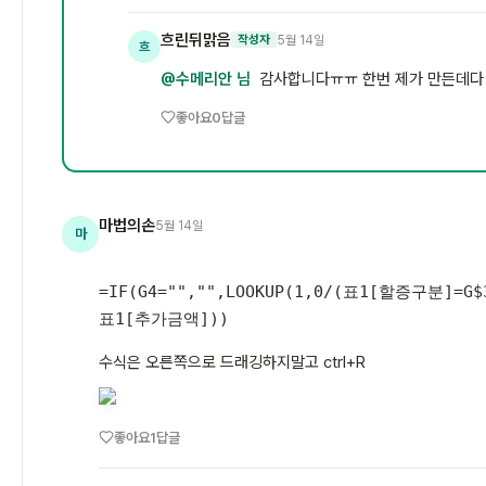
흐린뒤맑음
5월 14일
작성자
흐
@수메리안 님
감사합니다ㅠㅠ 한번 제가 만든데다 적
좋아요
0
답글
마법의손
5월 14일
마
=IF(G4="","",LOOKUP(1,0/(표1[할증구분]=G
표1[추가금액]))
수식은 오른쪽으로 드래깅하지말고 ctrl+R
좋아요
1
답글