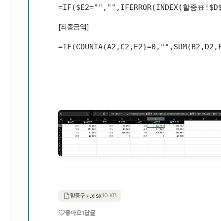
=
IF
(
$E2
=
""
,
""
,
IFERROR
(
INDEX
(
할증표!$D$
[최종금액]
=
IF
(
COUNTA
(
A2
,
C2
,
E2
)
=
0
,
""
,
SUM
(
B2
,
D2
,
할증구분.xlsx
10 KB
좋아요
1
답글