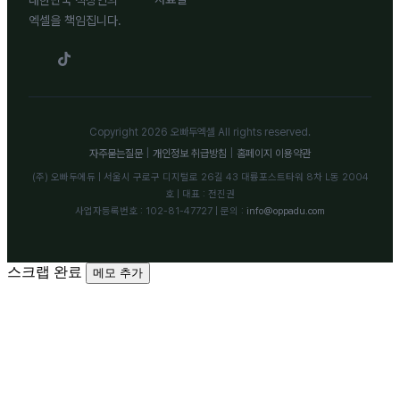
대한민국 직장인의
엑셀을 책임집니다.
Copyright 2026 오빠두엑셀 All rights reserved.
자주묻는질문
|
개인정보 취급방침
|
홈페이지 이용약관
(주) 오빠두에듀 | 서울시 구로구 디지털로 26길 43 대륭포스트타워 8차 L동 2004
호 | 대표 : 전진권
사업자등록번호 : 102-81-47727 | 문의 :
info@oppadu.com
스크랩 완료
메모 추가