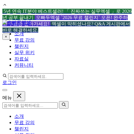
5년 연속 IT분야 베스트셀러! 「 진짜쓰는 실무엑셀 」로 2026
년 공부 끝내기
오빠두엑셀 `2026 무료 챌린지` 오픈! 완주하
컨
고 수료증 받아가세요!
엑셀이 막히셨나요? Q&A 게시판에서
텐
바로 해결하세요.
소개
츠
×
무료 강의
로
챌린지
건
실무 위키
너
자료실
뛰
커뮤니티
기
로그인
메뉴
소개
무료 강의
챌린지