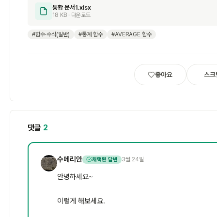
통합 문서1.xlsx
18 KB · 다운로드
#함수·수식(일반)
#통계 함수
#AVERAGE 함수
좋아요
스크
댓글
2
수메리안
3월 24일
채택된 답변
수
안녕하세요~
이렇게 해보세요.