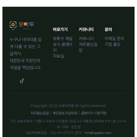
바로가기
커뮤니티
문의
유튜브 채널
커뮤니티
이메일 문의
누구나 데이터를 쉽
공식 홈페이
자주묻는질
기업 출강
게 다룰 수 있는 그
지
문
날까지.
자료실
대한민국 직장인의
엑셀을 책임집니다.
Copyright 2026 오빠두엑셀 All rights reserved.
자주묻는질문
|
개인정보 취급방침
|
홈페이지 이용약관
(주) 오빠두에듀 | 서울시 구로구 디지털로 26길 43 대륭포스트타워 8차 L동 2004
호 | 대표 : 전진권
사업자등록번호 : 102-81-47727 | 문의 :
info@oppadu.com