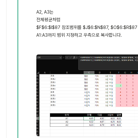
A2, A3는
전체평균처럼
$F$6:$I$87 참조범위를 $J$6:$N$87, $O$6:$R$
A1:A3까지 범위 지정하고 우측으로 복사합니다.