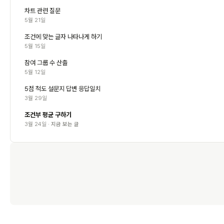
차트 관련 질문
5월 21일
조건에 맞는 글자 나타나게 하기
5월 15일
참여 그룹 수 산출
5월 12일
5점 척도 설문지 답변 응답일치
3월 29일
조건부 평균 구하기
3월 24일 ·
지금 보는 글