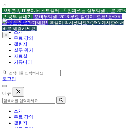
5년 연속 IT분야 베스트셀러! 「 진짜쓰는 실무엑셀 」로 2026
년 공부 끝내기
오빠두엑셀 `2026 무료 챌린지` 오픈! 완주하
컨
고 수료증 받아가세요!
엑셀이 막히셨나요? Q&A 게시판에서
텐
바로 해결하세요.
소개
츠
×
무료 강의
로
챌린지
건
실무 위키
너
자료실
뛰
커뮤니티
기
로그인
메뉴
소개
무료 강의
챌린지