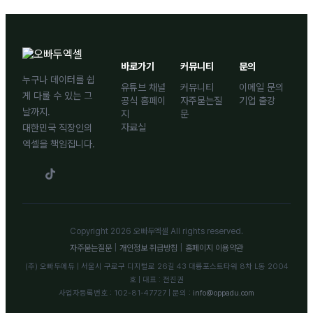
바로가기
커뮤니티
문의
누구나 데이터를 쉽
유튜브 채널
커뮤니티
이메일 문의
게 다룰 수 있는 그
공식 홈페이
자주묻는질
기업 출강
날까지.
지
문
자료실
대한민국 직장인의
엑셀을 책임집니다.
Copyright 2026 오빠두엑셀 All rights reserved.
자주묻는질문
|
개인정보 취급방침
|
홈페이지 이용약관
(주) 오빠두에듀 | 서울시 구로구 디지털로 26길 43 대륭포스트타워 8차 L동 2004
호 | 대표 : 전진권
사업자등록번호 : 102-81-47727 | 문의 :
info@oppadu.com