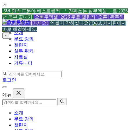
5년 연속 IT분야 베스트셀러! 「 진짜쓰는 실무엑셀 」로 2026
년 공부 끝내기
오빠두엑셀 `2026 무료 챌린지` 오픈! 완주하
컨
고 수료증 받아가세요!
엑셀이 막히셨나요? Q&A 게시판에서
텐
바로 해결하세요.
소개
츠
×
무료 강의
로
챌린지
건
실무 위키
너
자료실
뛰
커뮤니티
기
로그인
메뉴
소개
무료 강의
챌린지