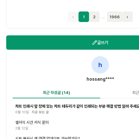
‹
1
2
…
1966
›
글쓰기
h
hossang****
최근 작성글
(14)
최근
차트 인쇄시 앞 장에 있는 차트 테두리가 같이 인쇄되는 부분 해결 방법 알려 주세
6월 10일 ·
지금 보는 글
셀서식 시간 서식 문의
2월 12일
시트 복사시 셀 연결 업데이트 가능한가요?