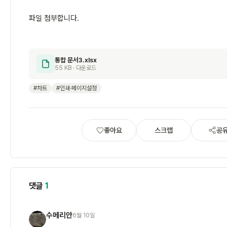
파일 첨부합니다.
통합 문서3.xlsx
55 KB · 다운로드
#차트
#인쇄·페이지설정
좋아요
스크랩
공
댓글
1
수메리안
6월 10일
수