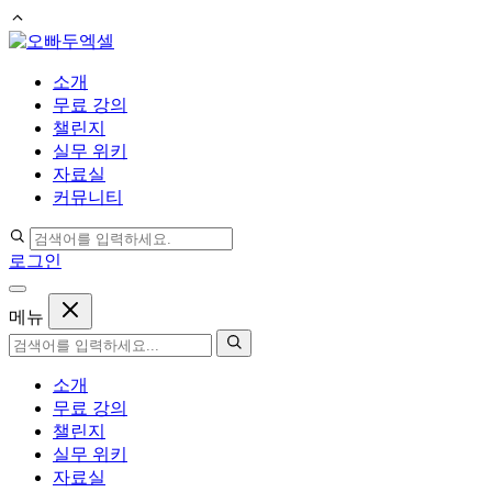
컨
텐
소개
츠
무료 강의
로
챌린지
건
실무 위키
너
자료실
뛰
커뮤니티
기
로그인
메뉴
소개
무료 강의
챌린지
실무 위키
자료실