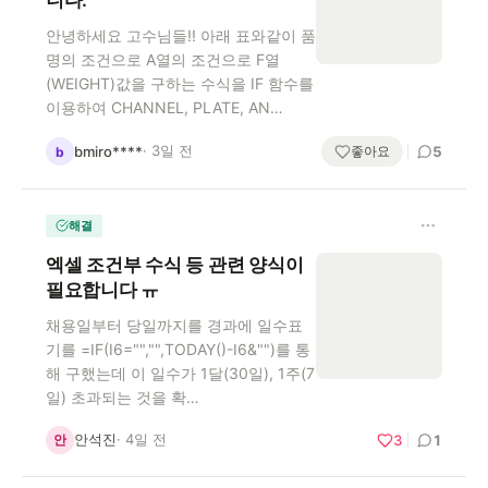
니다.
안녕하세요 고수님들!! 아래 표와같이 품
명의 조건으로 A열의 조건으로 F열
(WEIGHT)값을 구하는 수식을 IF 함수를
이용하여 CHANNEL, PLATE, AN…
· 3일 전
좋아요
bmiro****
5
b
해결
엑셀 조건부 수식 등 관련 양식이
필요합니다 ㅠ
채용일부터 당일까지를 경과에 일수표
기를 =IF(I6="","",TODAY()-I6&"")를 통
해 구했는데 이 일수가 1달(30일), 1주(7
일) 초과되는 것을 확…
안석진
· 4일 전
안
3
1