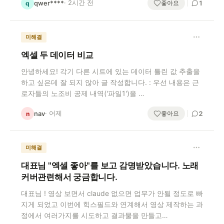
· 2시간 전
좋아요
qwer****
1
q
미해결
엑셀 두 데이터 비교
안녕하세요! 각기 다른 시트에 있는 데이터 틀린 값 추출을
하고 싶은데 잘 되지 않아 글 작성합니다. : 우선 내용은 근
로자들의 노조비 공제 내역('파일1')을 …
· 어제
좋아요
nav
2
n
미해결
대표님 "엑셀 좋아"를 보고 감명받았습니다. 노래
커버관련해서 궁금합니다.
대표님 ! 영상 보면서 claude 없으면 업무가 안될 정도로 빠
지게 되었고 이번에 힉스필드와 연계해서 영상 제작하는 과
정에서 여러가지를 시도하고 결과물을 만들고…