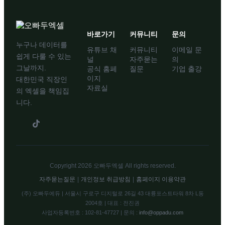
바로가기
커뮤니티
문의
누구나 데이터를
유튜브 채
커뮤니티
이메일 문
쉽게 다룰 수 있는
널
자주묻는
의
그날까지.
공식 홈페
질문
기업 출강
이지
대한민국 직장인
자료실
의 엑셀을 책임집
니다.
Copyright 2026 오빠두엑셀 All rights reserved.
자주묻는질문
|
개인정보 취급방침
|
홈페이지 이용약관
(주) 오빠두에듀 | 서울시 구로구 디지털로 26길 43 대륭포스트타워 8차 L동
2004호 | 대표 : 전진권
사업자등록번호 : 102-81-47727 | 문의 :
info@oppadu.com