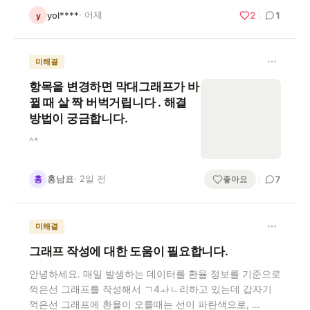
· 어제
yol****
2
1
y
미해결
항목을 변경하면 막대그래프가 바
뀔 때 살 짝 버벅거립니다 . 해결
방법이 궁금합니다.
^^
홍남표
· 2일 전
홍
좋아요
7
미해결
그래프 작성에 대한 도움이 필요합니다.
안녕하세요. 매일 발생하는 데이터를 환율 정보를 기준으로
꺽은선 그래프를 작성해서 ㄱ4ㅘㄴ리하고 있는데 갑자기
꺽은선 그래프에 환율이 오를때는 선이 파란색으로, …