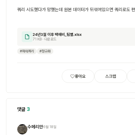
쿼리 시도했다가 망했는데 원본 데이터가 뒤섞여있으면 쿼리로도 
24년3월 이후 택배비_팀별.xlsx
71 KB · 다운로드
#파워쿼리
#정규화
좋아요
스크랩
댓글
3
수메리안
6월 18일
수