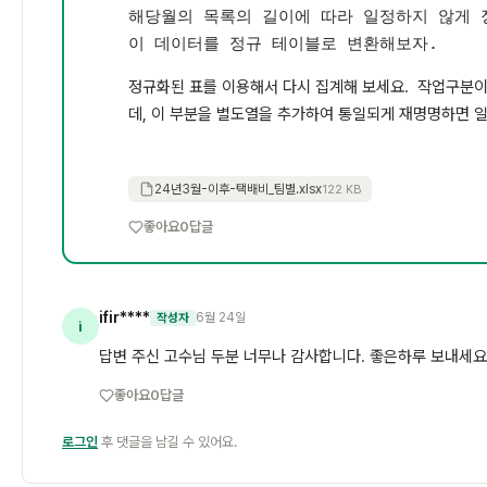
해당월의 목록의 길이에 따라 일정하지 않게 
이 데이터를 정규 테이블로 변환해보자.
정규화된 표를 이용해서 다시 집계해 보세요. 작업구분이
데, 이 부분을 별도열을 추가하여 통일되게 재명명하면 일
24년3월-이후-택배비_팀별.xlsx
122 KB
좋아요
0
답글
ifir****
6월 24일
작성자
i
답변 주신 고수님 두분 너무나 감사합니다. 좋은하루 보내세요 
좋아요
0
답글
로그인
후 댓글을 남길 수 있어요.