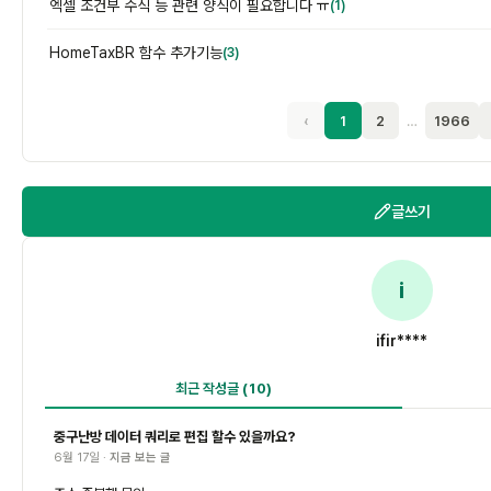
엑셀 조건부 수식 등 관련 양식이 필요합니다 ㅠ
(1)
HomeTaxBR 함수 추가기능
(3)
‹
1
2
…
1966
글쓰기
i
ifir****
최근 작성글
(10)
중구난방 데이터 쿼리로 편집 할수 있을까요?
6월 17일 ·
지금 보는 글