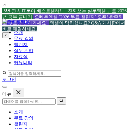
5년 연속 IT분야 베스트셀러! 「 진짜쓰는 실무엑셀 」로 2026
년 공부 끝내기
오빠두엑셀 `2026 무료 챌린지` 오픈! 완주하
컨
고 수료증 받아가세요!
엑셀이 막히셨나요? Q&A 게시판에서
텐
바로 해결하세요.
소개
츠
×
무료 강의
로
챌린지
건
실무 위키
너
자료실
뛰
커뮤니티
기
로그인
메뉴
소개
무료 강의
챌린지