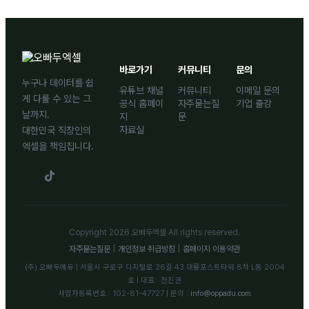
바로가기
커뮤니티
문의
누구나 데이터를 쉽
유튜브 채널
커뮤니티
이메일 문의
게 다룰 수 있는 그
공식 홈페이
자주묻는질
기업 출강
날까지.
지
문
자료실
대한민국 직장인의
엑셀을 책임집니다.
Copyright 2026 오빠두엑셀 All rights reserved.
자주묻는질문
|
개인정보 취급방침
|
홈페이지 이용약관
(주) 오빠두에듀 | 서울시 구로구 디지털로 26길 43 대륭포스트타워 8차 L동 2004
호 | 대표 : 전진권
사업자등록번호 : 102-81-47727 | 문의 :
info@oppadu.com