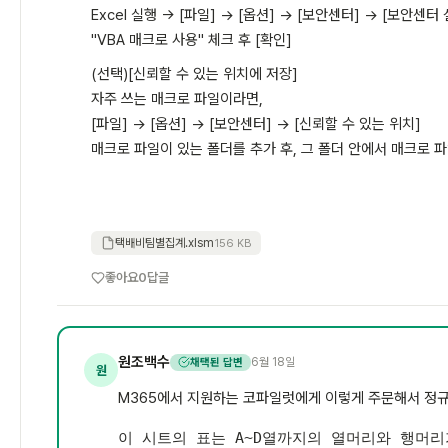
Excel 실행 → [파일] → [옵션] → [보안센터] → [보안센터
"VBA 매크로 사용" 체크 후 [확인]
(선택)[신뢰할 수 있는 위치에 저장]
자주 쓰는 매크로 파일이라면,
[파일] → [옵션] → [보안센터] → [신뢰할 수 있는 위치]
매크로 파일이 있는 폴더를 추가 후, 그 폴더 안에서 매크로 
택배비팀별집계.xlsm
156 KB
좋아요
0
답글
원조백수
6월 18일
채택된 답변
원
M365에서 지원하는 코파일럿에게 이렇게 주문해서 정
이 시트의 표는 A~D열까지의 열머리와 행머리가 